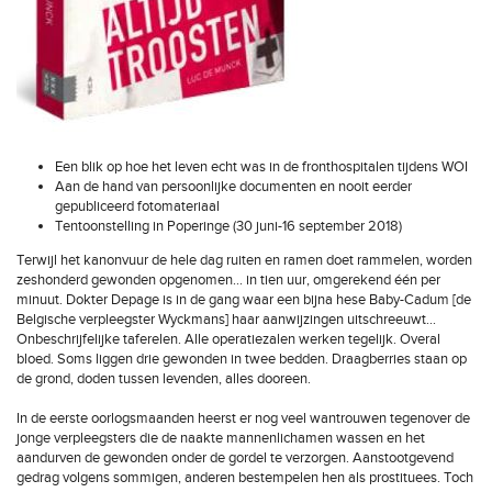
Een blik op hoe het leven echt was in de fronthospitalen tijdens WOI
Aan de hand van persoonlijke documenten en nooit eerder
gepubliceerd fotomateriaal
Tentoonstelling in Poperinge (30 juni-16 september 2018)
Terwijl het kanonvuur de hele dag ruiten en ramen doet rammelen, worden
zeshonderd gewonden opgenomen… in tien uur, omgerekend één per
minuut. Dokter Depage is in de gang waar een bijna hese Baby-Cadum [de
Belgische verpleegster Wyckmans] haar aanwijzingen uitschreeuwt…
Onbeschrijfelijke taferelen. Alle operatiezalen werken tegelijk. Overal
bloed. Soms liggen drie gewonden in twee bedden. Draagberries staan op
de grond, doden tussen levenden, alles dooreen.
In de eerste oorlogsmaanden heerst er nog veel wantrouwen tegenover de
jonge verpleegsters die de naakte mannenlichamen wassen en het
aandurven de gewonden onder de gordel te verzorgen. Aanstootgevend
gedrag volgens sommigen, anderen bestempelen hen als prostituees. Toch