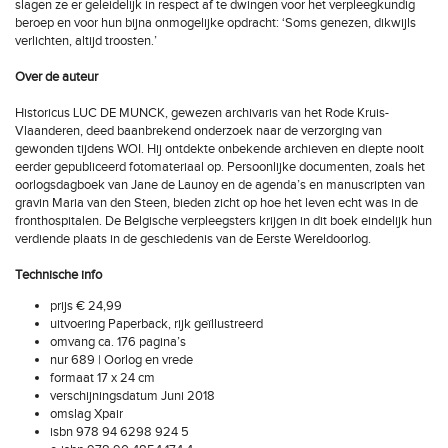
slagen ze er geleidelijk in respect af te dwingen voor het verpleegkundig
beroep en voor hun bijna onmogelijke opdracht: ‘Soms genezen, dikwijls
verlichten, altijd troosten.’
Over de auteur
Historicus LUC DE MUNCK, gewezen archivaris van het Rode Kruis-
Vlaanderen, deed baanbrekend onderzoek naar de verzorging van
gewonden tijdens WOI. Hij ontdekte onbekende archieven en diepte nooit
eerder gepubliceerd fotomateriaal op. Persoonlijke documenten, zoals het
oorlogsdagboek van Jane de Launoy en de agenda’s en manuscripten van
gravin Maria van den Steen, bieden zicht op hoe het leven echt was in de
fronthospitalen. De Belgische verpleegsters krijgen in dit boek eindelijk hun
verdiende plaats in de geschiedenis van de Eerste Wereldoorlog.
Technische info
prijs € 24,99
uitvoering Paperback, rijk geïllustreerd
omvang ca. 176 pagina’s
nur 689 | Oorlog en vrede
formaat 17 x 24 cm
verschijningsdatum Juni 2018
omslag Xpair
isbn 978 94 6298 924 5