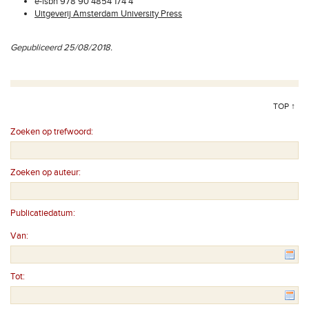
e-isbn 978 90 4854 174 4
Uitgeverij Amsterdam University Press
Gepubliceerd 25/08/2018.
TOP ↑
Zoeken op trefwoord:
Zoeken op auteur:
Publicatiedatum:
Van:
Tot: