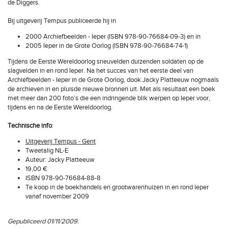
de Diggers.
Bij uitgeverij Tempus publiceerde hij in
2000 Archiefbeelden - Ieper (ISBN 978-90-76684-09-3) en in
2005 Ieper in de Grote Oorlog (ISBN 978-90-76684-74-1)
Tijdens de Eerste Wereldoorlog sneuvelden duizenden soldaten op de
slagvelden in en rond Ieper. Na het succes van het eerste deel van
Archiefbeelden - Ieper in de Grote Oorlog, dook Jacky Platteeuw nogmaals
de archieven in en pluisde nieuwe bronnen uit. Met als resultaat een boek
met meer dan 200 foto’s die een indringende blik werpen op Ieper voor,
tijdens en na de Eerste Wereldoorlog.
Technische info
:
Uitgeverij Tempus - Gent
Tweetalig NL-E
Auteur: Jacky Platteeuw
19,00 €
ISBN 978-90-76684-88-8
Te koop in de boekhandels en grootwarenhuizen in en rond Ieper
vanaf november 2009
Gepubliceerd 01/11/2009.