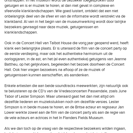
ontsnappen. In het museum wordt de bezoeker toegesproken door
getuigen en is er muziek te horen, al dan niet gevat in complexe en
sfeervolle klanklandschappen. Wie goed luistert, ontdekt dat een niet
onbelangrijk deel van de sfeer en van de informatie wordt verstrekt via de
klankband. Al van in het begin van de museumwerking wordt door talrijke
bezoekers gevraagd naar deze muziek, getuigenissen en
klanklandschappen.
Ook in de Concert Hall van Talbot House die vorig jaar geopend werd, heeft
klank een belangrijke plaats. Er is uiteraard de film van de concert party op
de eerste verdieping, maar ook het authentieke harmonium uit de
oorlogsjaren, in de ast, en het (al even authentieke) getuigenis van Jeanne
Battheu, op het gelijkvloers, begeleiden het bezoek doorheen de Concert
Hall. Ook hier vragen bezoekers na afloop of ze de muziek of
getuigenissen kunnen aanschaffen, als aandenken.
Enkele artiesten die aan beide soundtracks meewerkten, zijn natuurlijk ook
te beluisteren op de CD's van de Vredesconcerten Passendale, zoals June
Tabor of Lester Simpson. Maar uiteraard gaat het dan niet altijd om
dezelfde liederen en muziekstukken noch om dezelfde versies. Lester
Simpson is in beide musea te horen, en de Britse acteur en regisseur Jan
Lower werkte zowel aan de film van de concert party als aan de regie van
de vele acteurs en actrices in het In Flanders Fields Museum.
Als we dan toch op de vraag van de respectieve bezoekers wilden ingaan,