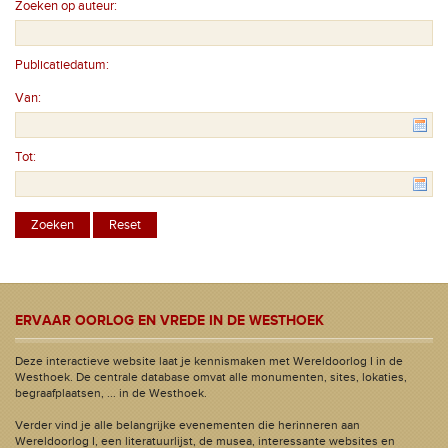
Zoeken op auteur:
Publicatiedatum:
Van:
Tot:
ERVAAR OORLOG EN VREDE IN DE WESTHOEK
Deze interactieve website laat je kennismaken met Wereldoorlog I in de
Westhoek. De centrale database omvat alle monumenten, sites, lokaties,
begraafplaatsen, ... in de Westhoek.
Verder vind je alle belangrijke evenementen die herinneren aan
Wereldoorlog I, een literatuurlijst, de musea, interessante websites en