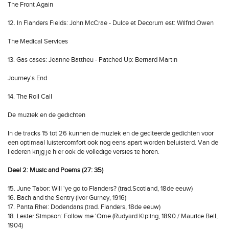
The Front Again
12. In Flanders Fields: John McCrae - Dulce et Decorum est: Wilfrid Owen
The Medical Services
13. Gas cases: Jeanne Battheu - Patched Up: Bernard Martin
Journey's End
14. The Roll Call
De muziek en de gedichten
In de tracks 15 tot 26 kunnen de muziek en de geciteerde gedichten voor
een optimaal luistercomfort ook nog eens apart worden beluisterd. Van de
liederen krijg je hier ook de volledige versies te horen.
Deel 2: Music and Poems (27: 35)
15. June Tabor: Will 'ye go to Flanders? (trad.Scotland, 18de eeuw)
16. Bach and the Sentry (Ivor Gurney, 1916)
17. Panta Rhei: Dodendans (trad. Flanders, 18de eeuw)
18. Lester Simpson: Follow me 'Ome (Rudyard Kipling, 1890 / Maurice Bell,
1904)