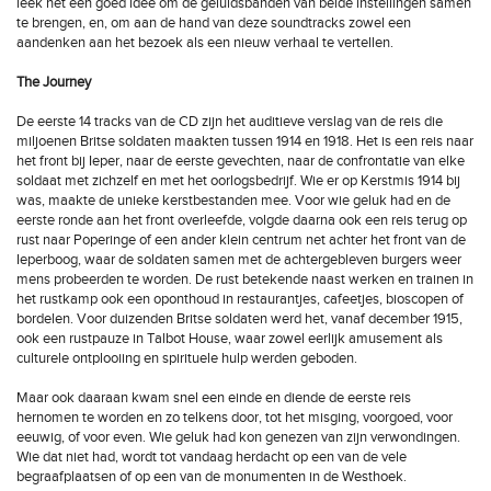
leek het een goed idee om de geluidsbanden van beide instellingen samen
te brengen, en, om aan de hand van deze soundtracks zowel een
aandenken aan het bezoek als een nieuw verhaal te vertellen.
The Journey
De eerste 14 tracks van de CD zijn het auditieve verslag van de reis die
miljoenen Britse soldaten maakten tussen 1914 en 1918. Het is een reis naar
het front bij Ieper, naar de eerste gevechten, naar de confrontatie van elke
soldaat met zichzelf en met het oorlogsbedrijf. Wie er op Kerstmis 1914 bij
was, maakte de unieke kerstbestanden mee. Voor wie geluk had en de
eerste ronde aan het front overleefde, volgde daarna ook een reis terug op
rust naar Poperinge of een ander klein centrum net achter het front van de
Ieperboog, waar de soldaten samen met de achtergebleven burgers weer
mens probeerden te worden. De rust betekende naast werken en trainen in
het rustkamp ook een oponthoud in restaurantjes, cafeetjes, bioscopen of
bordelen. Voor duizenden Britse soldaten werd het, vanaf december 1915,
ook een rustpauze in Talbot House, waar zowel eerlijk amusement als
culturele ontplooiing en spirituele hulp werden geboden.
Maar ook daaraan kwam snel een einde en diende de eerste reis
hernomen te worden en zo telkens door, tot het misging, voorgoed, voor
eeuwig, of voor even. Wie geluk had kon genezen van zijn verwondingen.
Wie dat niet had, wordt tot vandaag herdacht op een van de vele
begraafplaatsen of op een van de monumenten in de Westhoek.