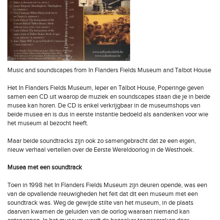
Music and soundscapes from In Flanders Fields Museum and Talbot House
Het In Flanders Fields Museum, Ieper en Talbot House, Poperinge geven
samen een CD uit waarop de muziek en soundscapes staan die je in beide
musea kan horen. De CD is enkel verkrijgbaar in de museumshops van
beide musea en is dus in eerste instantie bedoeld als aandenken voor wie
het museum al bezocht heeft.
Maar beide soundtracks zijn ook zo samengebracht dat ze een eigen,
nieuw verhaal vertellen over de Eerste Wereldoorlog in de Westhoek.
Musea met een soundtrack
Toen in 1998 het In Flanders Fields Museum zijn deuren opende, was een
van de opvallende nieuwigheden het feit dat dit een museum met een
soundtrack was. Weg de gewijde stilte van het museum, in de plaats
daarvan kwamen de geluiden van de oorlog waaraan niemand kan