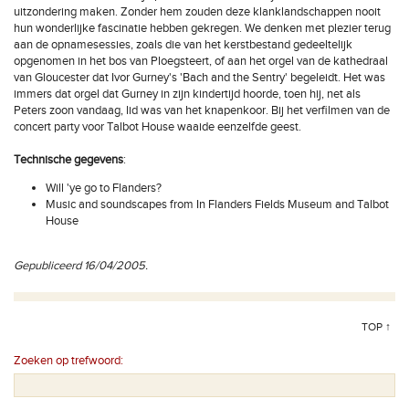
uitzondering maken. Zonder hem zouden deze klanklandschappen nooit
hun wonderlijke fascinatie hebben gekregen. We denken met plezier terug
aan de opnamesessies, zoals die van het kerstbestand gedeeltelijk
opgenomen in het bos van Ploegsteert, of aan het orgel van de kathedraal
van Gloucester dat Ivor Gurney's 'Bach and the Sentry' begeleidt. Het was
immers dat orgel dat Gurney in zijn kindertijd hoorde, toen hij, net als
Peters zoon vandaag, lid was van het knapenkoor. Bij het verfilmen van de
concert party voor Talbot House waaide eenzelfde geest.
Technische gegevens
:
Will 'ye go to Flanders?
Music and soundscapes from In Flanders Fields Museum and Talbot
House
Gepubliceerd 16/04/2005.
TOP ↑
Zoeken op trefwoord: