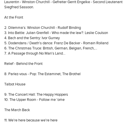
Laurentin - Winston Churchill - Gefreiter Gerrit Engelke - Second Lieutenant
Siegfried Sassoon.
At the Front
2. Dilemma's: Winston Churchill - Rudolf Binding
3. Into Battle: Julian Grenfell - Who made the law?: Leslie Coulson
4. Bach and the Sentry: Ivor Gurney
5. Dodendans / Death's dance: Franz De Backer - Romain Rolland
6. The Christmas Truce: British, German, Belgian, French,...
7. A Passage through No Man's Land...
Relief - Behind the Front
8. Parlez-vous - Pop: The Estaminet, The Brothel
Talbot House
9. The Concert Hall: The Happy Hoppers
10. The Upper Room - Follow me 'ome
The March Back
11. We're here because we're here