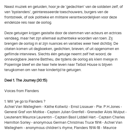
Naast muziek en geluiden, hoor je de 'gedachten' van de soldaten zelf, of
van 'bystanders', geïnteresseerde toeschouwers, burgers van de
frontstreek, of ook politieke en militaire verantwoordelijken voor deze
eindeloze reis naar de oorlog.
Deze getuigen krijgen gestalte door de stemmen van acteurs en actrices
vandaag, maar het zijn allemaal authentieke woorden van toen. Zij
brengen de oorlog in al zijn nuances en variaties weer heel dichtbij. De
citaten komen uit dagboeken, gedichten, brieven, of uit opgenomen en
gefilmde interviews. Slechts één getuige neemt zelf het woord, de
onnavolgbare Jeanne Battheu, die tijdens de oorlog als klein meisje in
Poperinge bleef en die haar hele leven naar Talbot House is blijven
terugkomen om van haar kindertijd te getuigen.
Deel 1. The Journey (30:15)
Voices from Flanders
1. Will 'ye go to Flanders ?
Achiel Van Walleghem - Käthe Kollwitz - Ernst Lissauer - Pte. P.H.Jones -
General Graf von Moltke - Captain Julian Grenfell - Grenadier Aloïs Wulput -
Lieutenant Maurice Laurentin - Captain Basil Liddell Hart - Captain Charles
Hamilton Sorley - anonymous German Christmas Truce 1914 - Achiel Van
Walleghem - anonymous children's rhyme, Flanders 1914-18 - Maurice