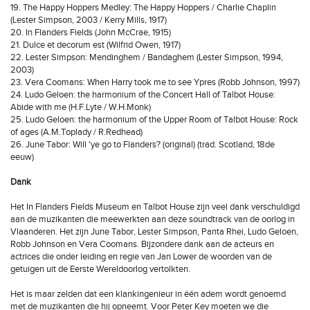
19. The Happy Hoppers Medley: The Happy Hoppers / Charlie Chaplin
(Lester Simpson, 2003 / Kerry Mills, 1917)
20. In Flanders Fields (John McCrae, 1915)
21. Dulce et decorum est (Wilfrid Owen, 1917)
22. Lester Simpson: Mendinghem / Bandaghem (Lester Simpson, 1994,
2003)
23. Vera Coomans: When Harry took me to see Ypres (Robb Johnson, 1997)
24. Ludo Geloen: the harmonium of the Concert Hall of Talbot House:
Abide with me (H.F.Lyte / W.H.Monk)
25. Ludo Geloen: the harmonium of the Upper Room of Talbot House: Rock
of ages (A.M.Toplady / R.Redhead)
26. June Tabor: Will 'ye go to Flanders? (original) (trad. Scotland, 18de
eeuw)
Dank
Het In Flanders Fields Museum en Talbot House zijn veel dank verschuldigd
aan de muzikanten die meewerkten aan deze soundtrack van de oorlog in
Vlaanderen. Het zijn June Tabor, Lester Simpson, Panta Rhei, Ludo Geloen,
Robb Johnson en Vera Coomans. Bijzondere dank aan de acteurs en
actrices die onder leiding en regie van Jan Lower de woorden van de
getuigen uit de Eerste Wereldoorlog vertolkten.
Het is maar zelden dat een klankingenieur in één adem wordt genoemd
met de muzikanten die hij opneemt. Voor Peter Key moeten we die