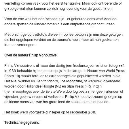
vernieling komen vaak voor het eerst ter sprake. Maar ook ontroerende of
grappige verhalen kunnen ze zich nog levendig voor de geest halen.
Voor de ene was het een 'schone' tijd - er gebeurde eens wat! Voor de
andere spatten de kinderdromen als een ontploffende granaat uiteen.
Met prachtige portretfoto's die een mooi eerbetoon zijn aan deze getuigen
die het opgelopen verdriet en de trauma's nooit meer uit hun gedachten
kunnen verdringen.
Over de auteur Philip Vanoutrive
Philip Vanoutrive is al meer dan dertig jaar freelance journalist en fotograaf.
In 1989 behaalde hij een eerste prijs in de categorie Nature van World Press
Photo. Hij maakt foto- en tekstreportages die gepubliceerd worden in o.a.
Het Nieuwsblad en De Standaard, Eos Magazine, of wereldwijd verdeeld
worden door Hollandse Hoogte (NL) en Sipa Press (FR). In zijn
themareportages over de Eerste Wereldoorlog bestaan er geen vrienden of
vijanden, geen winnaars of verliezers. Philip Vanoutrive zoomt graag in op
de kleine mens van wie het grote leed de statistieken niet haalde.
Het boek werd voorgesteld in Ieper op 14 september 2011
.
Technische gegevens
: