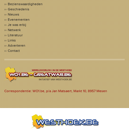
Bezienswaardigheden
Geschiedenis
Nieuws
Evenementen
Je was erbij
Netwerk
Literatuur
Links
Adverteren
Contact
Correspondentie: WO1.be, p/a Jan Matsaert, Markt 10, 8957 Mesen