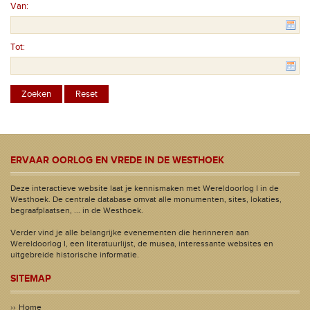
Van:
Tot:
ERVAAR OORLOG EN VREDE IN DE WESTHOEK
Deze interactieve website laat je kennismaken met Wereldoorlog I in de
Westhoek. De centrale database omvat alle monumenten, sites, lokaties,
begraafplaatsen, ... in de Westhoek.
Verder vind je alle belangrijke evenementen die herinneren aan
Wereldoorlog I, een literatuurlijst, de musea, interessante websites en
uitgebreide historische informatie.
SITEMAP
Home