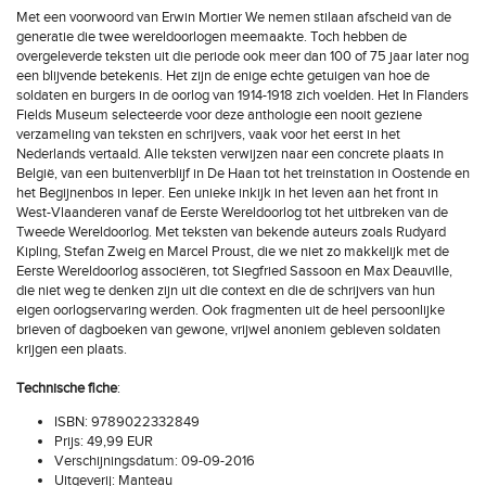
Met een voorwoord van Erwin Mortier We nemen stilaan afscheid van de
generatie die twee wereldoorlogen meemaakte. Toch hebben de
overgeleverde teksten uit die periode ook meer dan 100 of 75 jaar later nog
een blijvende betekenis. Het zijn de enige echte getuigen van hoe de
soldaten en burgers in de oorlog van 1914-1918 zich voelden. Het In Flanders
Fields Museum selecteerde voor deze anthologie een nooit geziene
verzameling van teksten en schrijvers, vaak voor het eerst in het
Nederlands vertaald. Alle teksten verwijzen naar een concrete plaats in
België, van een buitenverblijf in De Haan tot het treinstation in Oostende en
het Begijnenbos in Ieper. Een unieke inkijk in het leven aan het front in
West-Vlaanderen vanaf de Eerste Wereldoorlog tot het uitbreken van de
Tweede Wereldoorlog. Met teksten van bekende auteurs zoals Rudyard
Kipling, Stefan Zweig en Marcel Proust, die we niet zo makkelijk met de
Eerste Wereldoorlog associëren, tot Siegfried Sassoon en Max Deauville,
die niet weg te denken zijn uit die context en die de schrijvers van hun
eigen oorlogservaring werden. Ook fragmenten uit de heel persoonlijke
brieven of dagboeken van gewone, vrijwel anoniem gebleven soldaten
krijgen een plaats.
Technische fiche
:
ISBN: 9789022332849
Prijs: 49,99 EUR
Verschijningsdatum: 09-09-2016
Uitgeverij:
Manteau