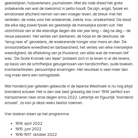
geestelijken, hulpverleners, journalisten. Met als rode draad het grote
onbekende van wat de toekomst in petto houdt. De pijn, angst, fysiek en
emotioneel afscheid nemen van een vroeger leven, de breuk met het
verleden, de vrees voor het onbekende, ziekte, kou, onzekerheid. De dood
die elke dag zowel fysiek als geestelijk de menselijke poriën vult. Het
uitzichtloze van al die ellendige dagen die vier jaar lang – dag na dag – de
revue passeren. Het verlies van dierbaren, de hoop en de desillusie, de
'terug naar af' gevoelens, de woekerende honger voor mens en dier. De
onvoorstelbare wreedheid en barbaarsheid, het verlies van elke menselijke
waardigheid, de aftakeling van je thuisland, van alles wat de mensen lief
was. 'De Grote Kroniek van Ieper' probeert zich in te leven in al die levens,
op basis van de schriftelijke getuigenissen van handschriften, oude boeken,
krantenartikelen, persoonlijke ervaringen. Het resultaat is veel meer dan
nog maar eens een oorlogsboek.
Wat honderd jaar geleden gebeurde in de Ieperse Westhoek is nu nog altijd
brandend actueel. Het is dan ook best griezelig dat men '1914' perfect kan
transponeren naar onze dagen anno 2022. Letterlijk en figuurlijk 'brandend
actueel', zo kan je deze reeks beslist noemen.
Vier boeken staan op het programma:
1914: april 2022
1915: juni 2022
1916-1917: oktober 2022