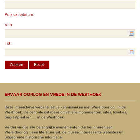
Publicatiedatum:
Van:
Tot:
ERVAAR OORLOG EN VREDE IN DE WESTHOEK
Deze interactieve website laat je kennismaken met Wereldoorlog I in de
Westhoek. De centrale database omvat alle monumenten, sites, lokaties,
begraafplaatsen, ... in de Westhoek.
Verder vind je alle belangrijke evenementen die herinneren aan
Wereldoorlog I, een literatuurlijst, de musea, interessante websites en
uitgebreide historische informatie.