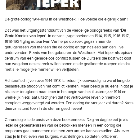
De grote oorlog 1914-1918 in de Westhoek. Hoe voelde die eigenlijk aan?
Dat was het uitgangsstandpunt van de vierdelige oorlogsreeks van '
De
Grote Kroniek van Ieper
'. In de vier lijvige boekdelen 1914, 1915, 1916-1917,
1918-1924 ging auteur Ivan Vanherpe op zoek gegaan naar de
getuigenissen van mensen die de oorlog en zijn nasleep aan den lijve
ondervonden. Plaats van het gebeuren: de Westhoek. Met Ieper als episch
centrum van een genadeloos conflict tussen de Duitsers die kost wat kost
hun weg door deze streek willen banen en de geallieerde troepen die dat
met alle mogelijke manier willen verijdelen.
Achteraf schrijven over 1914-1918 is natuurlijk eenvoudig nu we al lang de
desastreuze afloop van het conflict kennen. Maar beeld je nu eens in dat je
als lezer terugkeert naar Ieper in het begin van het illustere jaar 1914 en
werkelijk niets laat uitschijnen dat het vertrouwde leven binnenkort
compleet weggeveegd zal worden. Een oorlog die vier jaar zal duren? Niets
daarvan stond toen in de sterren geschreven!
Chronologie is de basis van deze boekenreeks. Dag na dag beleef je als
lezer de gebeurtenissen van de betrokken mensen in een oorlog die
proporties gaat aannemen die men zich amper kan voorstellen. Als lezer
stap je in het leven van burgers, vluchtelingen, soldaten, officieren,