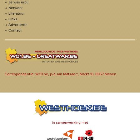
Je was erbij
Netwerk
Literatuur
Links
Adverteren
Contact
Correspondentie: WO1.be, p/a Jan Matsaert, Markt 10, 8957 Mesen
in samenwerking met