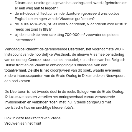
Diksmuide, unieke getuige van het oorlogsleed, werd afgebroken om
er een weg aan te leggen?
de art-decoarchitectuur van de IJzertoren gebaseerd was op Joe
English' tekeningen van de Vlaamse grafzerken?
de leuze AVV-VVK, 'Alles voor Vlaanderen, Vlaanderen voor Kristus'
reeds bestond in 1881?
bij de inundatie naar schatting 700.000 m³ zeewater de polders
instroomde?
Vandaag belichaamt de gerenoveerde IJzertoren, het voornaamste WO I-
instappunt van de noordelijke Westhoek, de nieuwe Vlaamse benadering
van de oorlog. Centraal staat nu het inhoudelijk uitlichten van het Belgisch-
Duitse front en de Vlaamse ontvoogding als onderdeel van een
totaalverhaal. De site is het kroonjuweel van dit boek, waarin eveneens
andere interessepunten van de Grote Oorlog in Diksmuide en Nieuwpoort
aan bod komen.
De IJzertoren is het tweede deel in de reeks Spiegel van de Grote Oorlog:
12 luxueuze boeken vertellen het oorlogsverhaal vanuit verrassende
invalshoeken en verbinden 'toen' met 'nu'. Steeds aangevuld met
toeristische tips en prachtige kleurenfoto's.
Ook in deze reeks:Stad van Vrede
Vrouwen aan het front