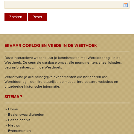
ERVAAR OORLOG EN VREDE IN DE WESTHOEK
Deze interactieve website laat je kennismaken met Wereldoorlog I in de
Westhoek. De centrale database omvat alle monumenten, sites, lokaties,
begraafplaatsen, ... in de Westhoek.
Verder vind je alle belangrijke evenementen die herinneren aan
Wereldoorlog I, een literatuurlijst, de musea, interessante websites en
uitgebreide historische informatie.
SITEMAP
Home
Bezienswaardigheden
Geschiedenis
Nieuws
Evenementen