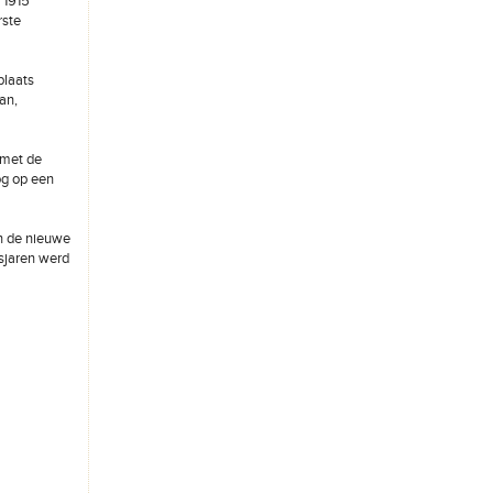
 1915
rste
plaats
an,
 met de
og op een
 in de nieuwe
gsjaren werd