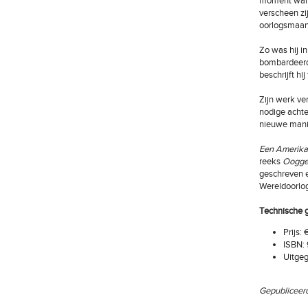
moment waren
verscheen zi
oorlogsmaa
Zo was hij i
bombardeerde
beschrijft hij
Zijn werk ve
nodige achte
nieuwe manie
Een Amerikaan
reeks
Oogge
geschreven e
Wereldoorlog
Technische 
Prijs:
ISBN:
Uitgeg
Gepubliceerd