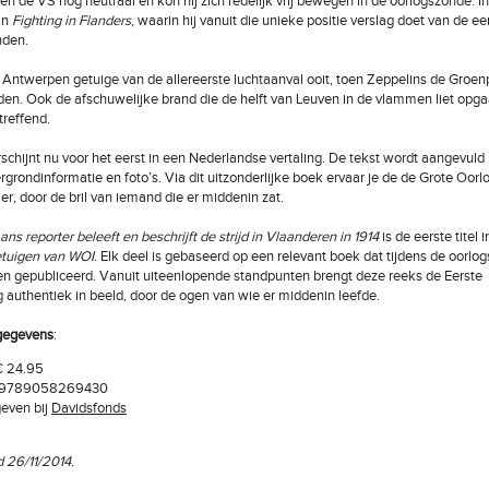
 de VS nog neutraal en kon hij zich redelijk vrij bewegen in de oorlogszonde. In
jn
Fighting in Flanders
, waarin hij vanuit die unieke positie verslag doet van de ee
nden.
n Antwerpen getuige van de allereerste luchtaanval ooit, toen Zeppelins de Groen
n. Ook de afschuwelijke brand die de helft van Leuven in de vlammen liet opga
 treffend.
rschijnt nu voor het eerst in een Nederlandse vertaling. De tekst wordt aangevuld
rgrondinformatie en foto’s. Via dit uitzonderlijke boek ervaar je de de Grote Oorl
r, door de bril van iemand die er middenin zat.
s reporter beleeft en beschrijft de strijd in Vlaanderen in 1914
is de eerste titel
tuigen van WOI
. Elk deel is gebaseerd op een relevant boek dat tijdens de oorlo
n gepubliceerd. Vanuit uiteenlopende standpunten brengt deze reeks de Eerste
 authentiek in beeld, door de ogen van wie er middenin leefde.
gegevens
:
 € 24.95
 9789058269430
even bij
Davidsfonds
 26/11/2014.