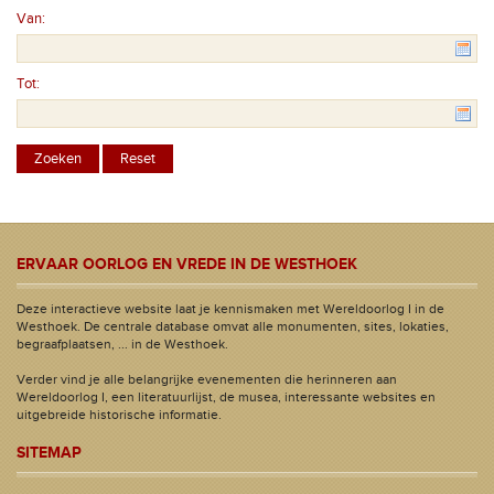
Van:
Tot:
ERVAAR OORLOG EN VREDE IN DE WESTHOEK
Deze interactieve website laat je kennismaken met Wereldoorlog I in de
Westhoek. De centrale database omvat alle monumenten, sites, lokaties,
begraafplaatsen, ... in de Westhoek.
Verder vind je alle belangrijke evenementen die herinneren aan
Wereldoorlog I, een literatuurlijst, de musea, interessante websites en
uitgebreide historische informatie.
SITEMAP