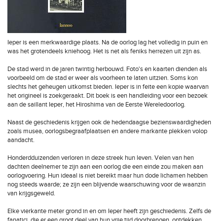
Ieper is een merkwaardige plaats. Na de oorlog lag het volledig in puin en
was het grotendeels kniehoog. Het is net als feniks herrezen uit zijn as.
De stad werd in de jaren twintig herbouwd. Foto's en kaarten dienden als
voorbeeld om de stad er weer als voorheen te laten uitzien. Soms kon
slechts het geheugen uitkomst bieden. Ieper is in feite een kopie waarvan
het origineel is zoekgeraakt. Dit boek is een handleiding voor een bezoek
aan de saillant Ieper, het Hiroshima van de Eerste Wereledoorlog.
Naast de geschiedenis krijgen ook de hedendaagse bezienswaardigheden
zoals musea, oorlogsbegraafplaatsen en andere markante plekken volop
aandacht.
Honderdduizenden verloren in deze streek hun leven. Velen van hen
dachten deelnemer te zijn aan een oorlog die een einde zou maken aan
oorlogvoering. Hun ideaal is niet bereikt maar hun dode lichamen hebben
nog steeds waarde; ze zijn een blijvende waarschuwing voor de waanzin
van krijgsgeweld.
Elke vierkante meter grond in en om Ieper heeft zijn geschiedenis. Zelfs de
fanatici, die er een groot deel van hun vrije tijd doorbrengen, ontdekken