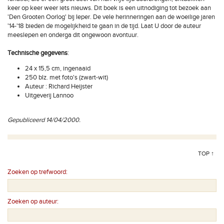
keer op keer weer iets nieuws. Dit boek is een uitnodiging tot bezoek aan
'Den Grooten Oorlog' bij Ieper. De vele herinneringen aan de woeilige jaren
'14-'18 bieden de mogelijkheid te gaan in de tijd. Laat U door de auteur
meeslepen en onderga dit ongewoon avontuur.
Technische gegevens
:
24 x 15,5 cm, ingenaaid
250 blz. met foto's (zwart-wit)
Auteur : Richard Heijster
Uitgeverij Lannoo
Gepubliceerd 14/04/2000.
TOP ↑
Zoeken op trefwoord:
Zoeken op auteur: