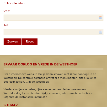
Publicatiedatum:
Van:
Tot:
ERVAAR OORLOG EN VREDE IN DE WESTHOEK
Deze interactieve website laat je kennismaken met Wereldoorlog I in de
Westhoek. De centrale database omvat alle monumenten, sites, lokaties,
begraafplaatsen, ... in de Westhoek.
Verder vind je alle belangrijke evenementen die herinneren aan
Wereldoorlog I, een literatuurlijst, de musea, interessante websites en
uitgebreide historische informatie.
SITEMAP