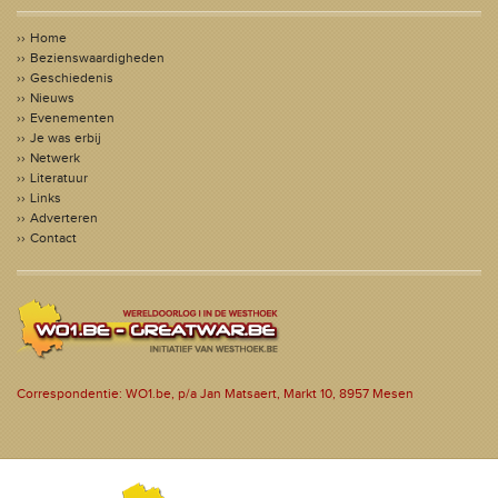
Home
Bezienswaardigheden
Geschiedenis
Nieuws
Evenementen
Je was erbij
Netwerk
Literatuur
Links
Adverteren
Contact
Correspondentie: WO1.be, p/a Jan Matsaert, Markt 10, 8957 Mesen