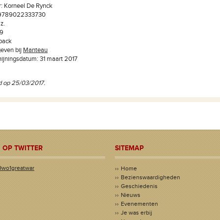
: Korneel De Rynck
9789022333730
z.
99
back
even bij
Manteau
ijningsdatum: 31 maart 2017
d op 25/03/2017.
 OP TWITTER
SITEMAP
@wo1greatwar
Home
Bezienswaardigheden
Geschiedenis
Nieuws
Evenementen
Je was erbij