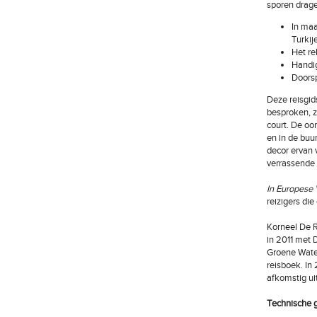
sporen drage
In maa
Turkij
Het re
Handig
Doorsp
Deze reisgids
besproken, zi
court. De oor
en in de buu
decor ervan 
verrassende 
In Europese
reizigers die
Korneel De R
in 2011 met 
Groene Water
reisboek. In 
afkomstig ui
Technische 