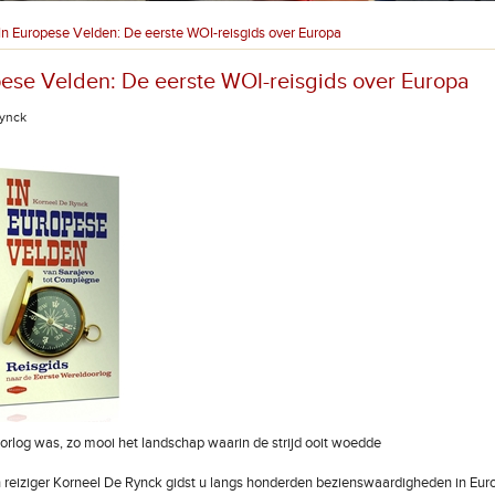
In Europese Velden: De eerste WOI-reisgids over Europa
pese Velden: De eerste WOI-reisgids over Europa
Rynck
 oorlog was, zo mooi het landschap waarin de strijd ooit woedde
n reiziger Korneel De Rynck gidst u langs honderden bezienswaardigheden in Eur