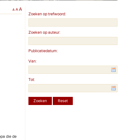
A
A
A
Zoeken op trefwoord:
Zoeken op auteur:
Publicatiedatum:
Van:
Tot:
opa die de