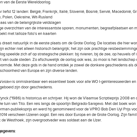
n van de Eerste Wereldoorlog.
r liefst 12 landen: België, Frankrijk, Italië, Slovenië, Bosnië, Servië, Macedonië, G
e, Polen, Oekraïne, Wit-Rusland
laas van de belangrijkste veldslagen
e overzichten van de interessantste sporen, monumenten, begraafplaatsen en 
ekt met talloze foto's en kaarten
 draait natuurlijk in de eerste plaats om de Grote Oorlog. De locaties die hier wo
jn echter niet alleen historisch belangrijk; het zijn ook prachtige reisbestemming
log speelde zich af op strategische plekken: bij rivieren, bij de zee, op heuvels of
rt van oude steden. Zo afschuwelijk de oorlog ook was, zo mooi is het landschap 
vormde. Met deze gids in de hand ontdek je zowel de donkere geschiedenis als d
schoonheid van Europa en zijn diverse landen.
 Velden
is onmiskenbaar een essentieel boek voor alle WO I-geïnteresseerden en 
 geboeid zijn door geschiedenis.
ynck (°1986) is historicus en schrijver. Hij won de Vlaamse Scriptieprijs 2008 en
De tuin van Tito. Een reis langs de spoorlijn Belgrado-Sarajevo. Met dat boek won 
man-publieksprijs en werd hij genomineerd voor de VPRO Bob Den Uyl Prijs voo
2014 verscheen IJzeren oogst. Een reis door Europa en de Grote Oorlog. Zijn famili
t de Westhoek, zijn overgrootvader was soldaat aan de IJzer.
gegevens
: