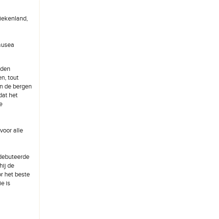
riekenland,
musea
rden
en, tout
 in de bergen
dat het
e
voor alle
 debuteerde
hij de
r het beste
e is