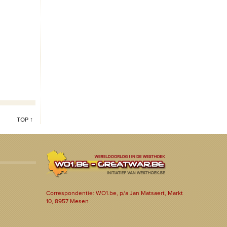
TOP ↑
Correspondentie: WO1.be, p/a Jan Matsaert, Markt
10, 8957 Mesen