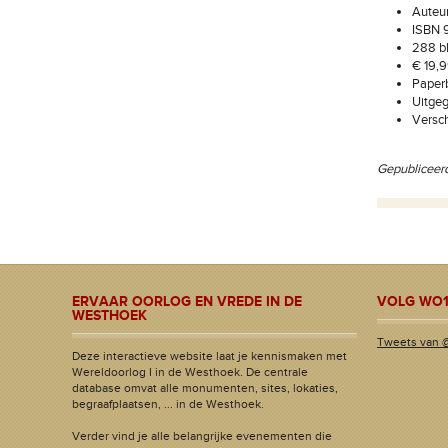
Auteur
ISBN 
288 bl
€ 19,
Paper
Uitgeg
Versch
Gepubliceer
ERVAAR OORLOG EN VREDE IN DE
VOLG WO1
WESTHOEK
Tweets van 
Deze interactieve website laat je kennismaken met
Wereldoorlog I in de Westhoek. De centrale
database omvat alle monumenten, sites, lokaties,
begraafplaatsen, ... in de Westhoek.
Verder vind je alle belangrijke evenementen die