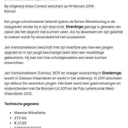
Bij Uitgeverij Atlas Contact verschijnt op 14 februari 2014:
Roman
Een jonge schoolmeester belandt tijdens de Eerste Wereldoorlog in de
loopgraven omdat hij in zijn dorp (nvdr:
Elverdinge
) getuige is geweest van
zaken die het daglicht niet kunnen velen. Als hij deserteert om zijn geliefde
te zoeken wordt hij veroordeeld tot het vuurpeloton.
Jan Vantoortelboom beschrijft met zijn haarfijne pen hoe een jongen
opgroeit en in zijn jeugd beschadigd raakt door een noodlottige
gebeurtenis. Hij laat zien hoe schuldgevoelens een leven kunnen
ontwrichten.
Jan Vantoortelboom (Torhout, 1975 en vroeger woonachtig in
Elvederinge
)
woont in Zeeuws-Vlaanderen en werkt in het onderwijs. In 2011 verscheen
zijn debuut De verzonken jongen. Het boek werd zeer goed ontvangen en
onderscheiden met De Bronzen Uil 2011 en de Prijs Letterkunde West-
Vlaanderen 2012.
Technische gegevens
:
Meester Mitraillette
272 blz.
€ 21,95