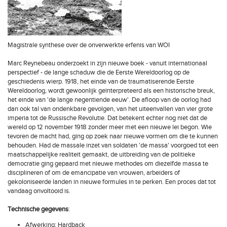
Magistrale synthese over de onverwerkte erfenis van WOI
Marc Reynebeau onderzoekt in zijn nieuwe boek - vanuit internationaal
perspectief - de lange schaduw die de Eerste Wereldoorlog op de
geschiedenis wierp. 1918, het einde van de traumatiserende Eerste
Wereldoorlog, wordt gewoonlijk geïnterpreteerd als een historische breuk,
het einde van 'de lange negentiende eeuw'. De afloop van de oorlog had
dan ook tal van ondenkbare gevolgen, van het uiteenvallen van vier grote
imperia tot de Russische Revolutie. Dat betekent echter nog niet dat de
wereld op 12 november 1918 zonder meer met een nieuwe lei begon. Wie
tevoren de macht had, ging op zoek naar nieuwe vormen om die te kunnen
behouden. Had de massale inzet van soldaten 'de massa' voorgoed tot een
maatschappelijke realiteit gemaakt, de uitbreiding van de politieke
democratie ging gepaard met nieuwe methodes om diezelfde massa te
disciplineren of om de emancipatie van vrouwen, arbeiders of
gekoloniseerde landen in nieuwe formules in te perken. Een proces dat tot
vandaag onvoltooid is.
Technische gegevens
:
Afwerking: Hardback