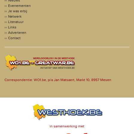
Nieuws
Evenementen
Je was erbij
Netwerk
Literatuur
Links
Adverteren
Contact
Correspondentie: WO1.be, p/a Jan Matsaert, Markt 10, 8957 Mesen
in samenwerking met