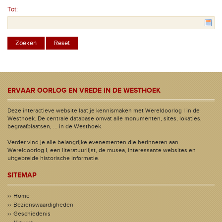
Tot:
ERVAAR OORLOG EN VREDE IN DE WESTHOEK
Deze interactieve website laat je kennismaken met Wereldoorlog I in de
Westhoek. De centrale database omvat alle monumenten, sites, lokaties,
begraafplaatsen, ... in de Westhoek.
Verder vind je alle belangrijke evenementen die herinneren aan
Wereldoorlog I, een literatuurlijst, de musea, interessante websites en
uitgebreide historische informatie.
SITEMAP
Home
Bezienswaardigheden
Geschiedenis