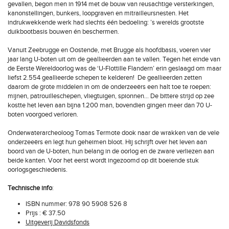
gevallen, begon men in 1914 met de bouw van reusachtige versterkingen,
kanonstellingen, bunkers, loopgraven en mitrailleursnesten. Het
indrukwekkende werk had slechts één bedoeling: ’s werelds grootste
duikbootbasis bouwen én beschermen.
Vanuit Zeebrugge en Oostende, met Brugge als hoofdbasis, voeren vier
jaar lang U-boten uit om de geallieerden aan te vallen. Tegen het einde van
de Eerste Wereldoorlog was de ‘U-Flottille Flandern’ erin geslaagd om maar
liefst 2.554 geallieerde schepen te kelderen! De geallieerden zetten
daarom de grote middelen in om de onderzeeërs een halt toe te roepen:
mijnen, patrouilleschepen, vliegtuigen, spionnen… De bittere strijd op zee
kostte het leven aan bijna 1.200 man, bovendien gingen meer dan 70 U-
boten voorgoed verloren.
Onderwaterarcheoloog Tomas Termote dook naar de wrakken van de vele
onderzeeërs en legt hun geheimen bloot. Hij schrijft over het leven aan
boord van de U-boten, hun belang in de oorlog en de zware verliezen aan
beide kanten. Voor het eerst wordt ingezoomd op dit boeiende stuk
oorlogsgeschiedenis.
Technische info
:
ISBN nummer: 978 90 5908 526 8
Prijs : € 37.50
Uitgeverij Davidsfonds