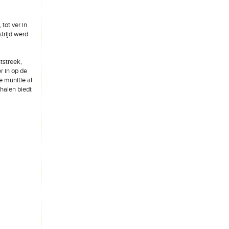
tot ver in
strijd werd
tstreek,
r in op de
e munitie al
halen biedt