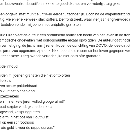
n bouwwerken beseffen maar al te goed dat het om verraderlijk tuig gaat.
en ongeval met munitie uit 14-18 eerder uitzonderlijk. Doch na de wapenstilstand, 
tig, vielen er elke week slachtoffers. De frontstreek, waar vier jaar lang verwoed 
g bedolven onder miljoenen niet-ontplofte granaten.
ud IJzer biedt de auteur een onthutsend realistisch beeld van het leven in de fron
amatische ongevallen met oorlogsmunitie elkaar opvolgden. De auteur gaat nade
 vernietiging, de jacht naar ijzer en koper, de oprichting van DOVO, de idee dat d
e jaren zou opgeruimd zijn, enz. Naast een hele resem uit het leven gegrepen ver
technische uitleg over de verraderlijke niet-ontplofte granaten.
t de inhoud:
den miljoenen granaten die niet ontploften
te kuis
en achter prikkeldraad
lk uit het binnenland
ijzerzoekers
e al na enkele jaren volledig opgeruimd?
 oud-strijder vindt gat in de markt
gevaarlijke springputten
alarm in het bos van Houthulst
n op een schroothoop
rote geld is voor de rappe durvers”