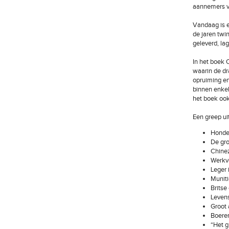
aannemers va
Vandaag is e
de jaren twin
geleverd, la
In het boek O
waarin de dr
opruiming en
binnen enkel
het boek ook 
Een greep ui
Honder
De gro
Chinez
Werkvo
Leger 
Muniti
Britse
Levens
Groot 
Boere
“Het g