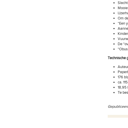
Slacht
Mooie 
IJzer
Om de 
“Een y
Aanne
Kinder
Vuurw
De “ov
“Obusi
Technische 
Auteur
Paper
176 bl
ca. 115
18,95
Te bes
Gepubliceer