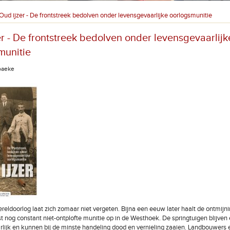
Oud ijzer - De frontstreek bedolven onder levensgevaarlijke oorlogsmunitie
er - De frontstreek bedolven onder levensgevaarlijk
munitie
baeke
reldoorlog laat zich zomaar niet vergeten. Bijna een eeuw later haalt de ontmijn
t nog constant niet-ontplofte munitie op in de Westhoek. De springtuigen blijven 
arlijk en kunnen bij de minste handeling dood en vernieling zaaien. Landbouwers 