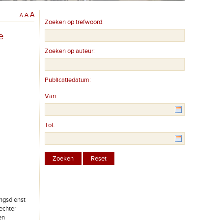
A
A
A
Zoeken op trefwoord:
e
Zoeken op auteur:
Publicatiedatum:
Van:
Tot:
ingsdienst
echter
en