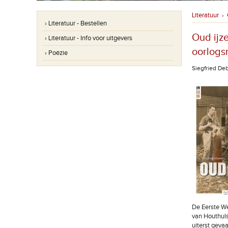
Literatuur
›
› Literatuur - Bestellen
Oud ijz
› Literatuur - Info voor uitgevers
oorlogs
› Poëzie
Siegfried De
De Eerste We
van Houthuls
uiterst geva