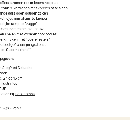
offers stromen toe in Iepers hospitaal
frank bijverdienen met koppen af te slaan
handelaars doen gouden zaken
eindjes aan elkaar te knopen
selijke ramp te Brugge”
mers nemen het niet nauw
en spelen met koperen “potloodjes”
erk maken met “poerefiesters”
erbodige” ontmijningsdienst
os. Stop machine!”
gegevens
:
: Siegfried Debaeke
back
z., 24 op 16 cm
 illustraties
 EUR
tellen bij
De Klaproos
d 20/12/2010.