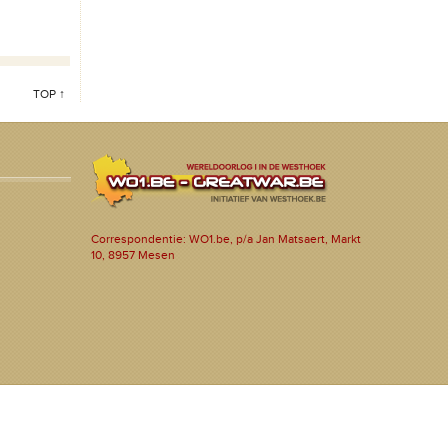
TOP ↑
Correspondentie: WO1.be, p/a Jan Matsaert, Markt
10, 8957 Mesen