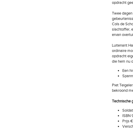
opdracht gee
Twee dagen l
gebeurteniss
Cols de Scho
slachtoffer,
ervan overtu
Luitenant Ha
ordinaire mo
opdracht eige
die hem nu o
Een hi
Spanni
Piet Teigele
bekroond met
Technische 
Soldat
ISBN 
Prijs 
Versch