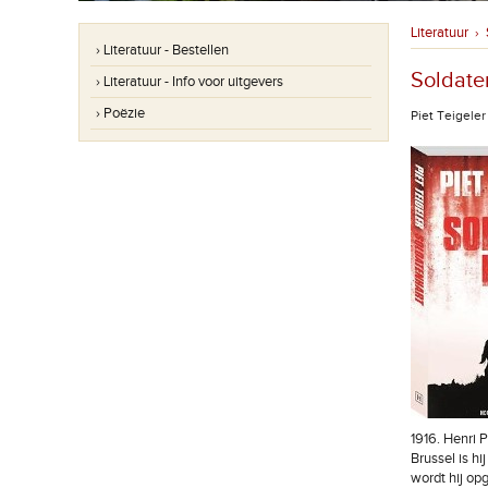
Literatuur
›
› Literatuur - Bestellen
Soldate
› Literatuur - Info voor uitgevers
› Poëzie
Piet Teigeler
1916. Henri P
Brussel is hi
wordt hij op