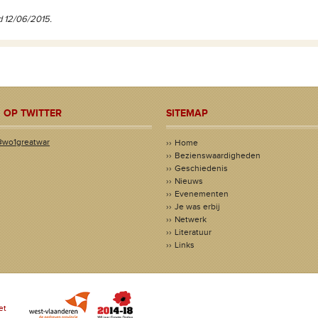
d 12/06/2015.
 OP TWITTER
SITEMAP
@wo1greatwar
Home
Bezienswaardigheden
Geschiedenis
Nieuws
Evenementen
Je was erbij
Netwerk
Literatuur
Links
et