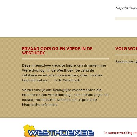
Gepublcieer
ERVAAR OORLOG EN VREDE IN DE
VOLG WO1
WESTHOEK
Tweets van 
Deze interactieve website laat je kennismaken met
Wereldoorlog I in de Westhoek. De centrale
database omvat alle monumenten, sites, lokaties,
begraafplaatsen, ... in de Westhoek.
Verder vind je alle belangrijke evenementen die
herinneren aan Wereldoorlog I, een literatuurlijst, de
musea, interessante websites en uitgebreide
historische informatie.
in samenwerking m