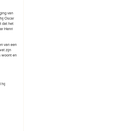
ging van
hij Oscar
t dat het
ar Henri
sen van een
at zijn
js woont en
 hij