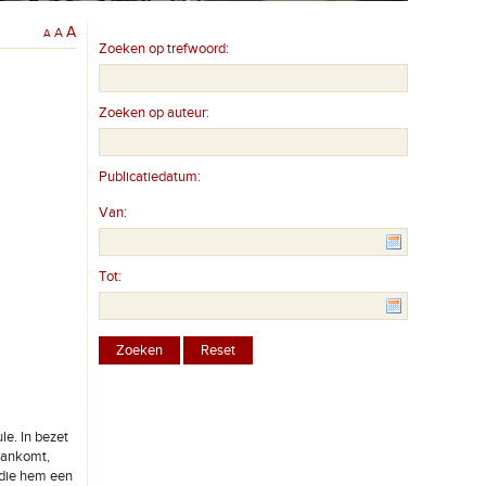
A
A
A
Zoeken op trefwoord:
Zoeken op auteur:
Publicatiedatum:
Van:
Tot:
le. In bezet
 aankomt,
 die hem een