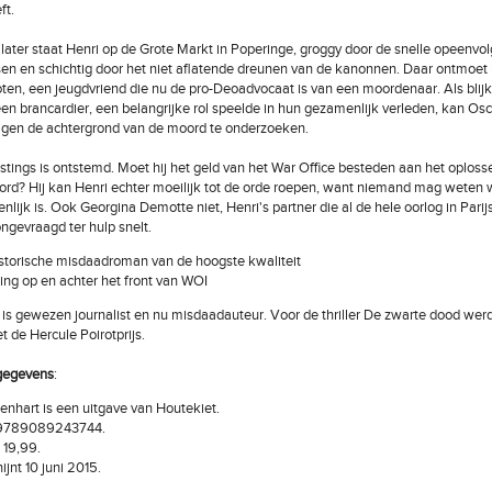
ft.
ater staat Henri op de Grote Markt in Poperinge, groggy door de snelle opeenvol
en en schichtig door het niet aflatende dreunen van de kanonnen. Daar ontmoet 
ten, een jeugdvriend die nu de pro-Deoadvocaat is van een moordenaar. Als blijk
 een brancardier, een belangrijke rol speelde in hun gezamenlijk verleden, kan Osc
igen de achtergrond van de moord te onderzoeken.
stings is ontstemd. Moet hij het geld van het War Office besteden aan het oplos
ord? Hij kan Henri echter moeilijk tot de orde roepen, want niemand mag weten w
nlijk is. Ook Georgina Demotte niet, Henri's partner die al de hele oorlog in Pari
ngevraagd ter hulp snelt.
storische misdaadroman van de hoogste kwaliteit
ng op en achter het front van WOI
r is gewezen journalist en nu misdaadauteur. Voor de thriller De zwarte dood werd
 de Hercule Poirotprijs.
gegevens
:
enhart is een uitgave van Houtekiet.
9789089243744.
€ 19,99.
ijnt 10 juni 2015.