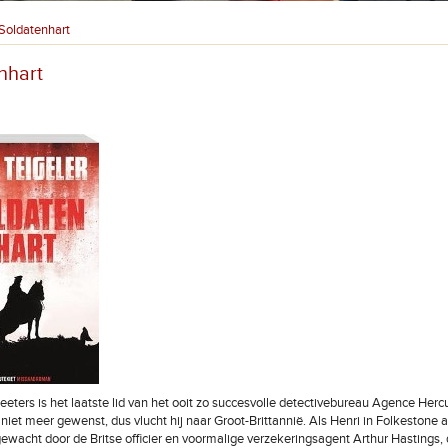
Soldatenhart
nhart
eeters is het laatste lid van het ooit zo succesvolle detectivebureau Agence Hercu
j niet meer gewenst, dus vlucht hij naar Groot-Brittannië. Als Henri in Folkestone
gewacht door de Britse officier en voormalige verzekeringsagent Arthur Hastings,