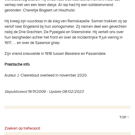
verliep niet van een leien dakje. Al rap had hij een soldatenvriend
gevonden: Chareltje Bogaert uit Houthulst.
Hij kreeg zijn vuurdoop in de slag van Ramskapelle. Samen trokken zij op
verlof naar Engeland bij hun oorlogsmeter. Zij namen deel aan gevechten
nabij de Drie Grachten, De Pypegale en Steenstrate. Hij vertelt ons over
hun bezigheden achter het front en over de incidentrijke 11 juli viering in
1917, ... en over de Spaanse griep.
Zijn vriend sneuvelde in 1918 tussen Beselare en Passendale.
Praktische info
Auteur J. Claerebout overleed in november 2020.
Gepubliceerd 19/11/2006 - Update 08/02/2023
TOP ↑
Zoeken op trefwoord: