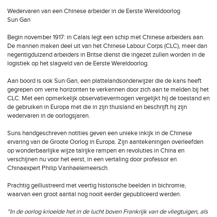
Wedervaren van een Chinese arbeider in de Eerste Wereldoorlog
Sun Gan
Begin november 1917: in Calais legt een schip met Chinese arbeiders aan.
De mannen maken deel uit van het Chinese Labour Corps (CLC), meer dan
negentigduizend arbeiders in Britse dienst die ingezet zullen worden in de
logistiek op het slagveld van de Eerste Wereldoorlog.
Aan boord is ook Sun Gan, een plattelandsonderwijzer die de kans heeft
gegrepen om verre horizonten te verkennen door zich aan te melden bij het
CLC. Met een opmerkelijk observatievermogen vergelijkt hij de toestand en
de gebruiken in Europa met die in zijn thuisland en beschrijft hij zijn
wedervaren in de oorlogsjaren.
Suns handgeschreven notities geven een unieke inkijk in de Chinese
ervaring van de Groote Oorlog in Europa. Zijn aantekeningen overleefden
op wonderbaarlijke wijze talrijke rampen en revoluties in China en
verschijnen nu voor het eerst, in een vertaling door professor en
Chinaexpert Philip Vanhaelemeersch.
Prachtig geïllustreerd met veertig historische beelden in bichromie,
waarvan een groot aantal nog nooit eerder gepubliceerd werden.
“In de oorlog krioelde het in de lucht boven Frankrijk van de vliegtuigen, als