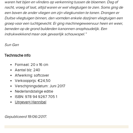
waren het bijen en vlinders op verkenning tussen de bloemen. Dag of
nacht, vroeg of laat, altijd waren er wel vliegtuigen te zien. Soms ging de
een boven de ander vliegen om zijn vliegkunsten te tonen. Drongen er
Duitse vliegtuigen binnen, dan vormden enkele dozijnen vliegtuigen een
groep voor een luchtgevecht. Er ging machinegeweervuur heen en weer,
beneden op de grond bulderden kanonnen onophoudelijk. Een
indrukwekkend maar ook gevaarlijk schouwspel.”
Sun Gan
Technische info
:
Formaat: 20 x 16 cm
Aantal blz: 240
Afwerking: softcover
Verkoopprijs: €24,50
Verschijningsdatum: Juni 2017
Nederlandstalige editie
ISBN: 978 94 9267 705 1
Uitgeverij Hannibal
Gepubliceerd 19/06/2017.