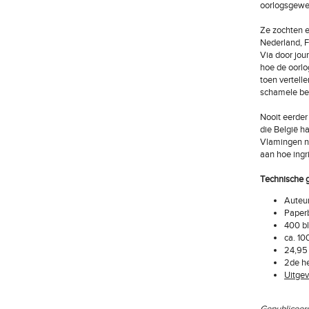
oorlogsgewel
Ze zochten e
Nederland, Fr
Via door jo
hoe de oorlo
toen vertell
schamele bez
Nooit eerder
die België h
Vlamingen na
aan hoe ingr
Technische 
Auteur
Paper
400 bl
ca. 100
24,95
2de he
Uitgev