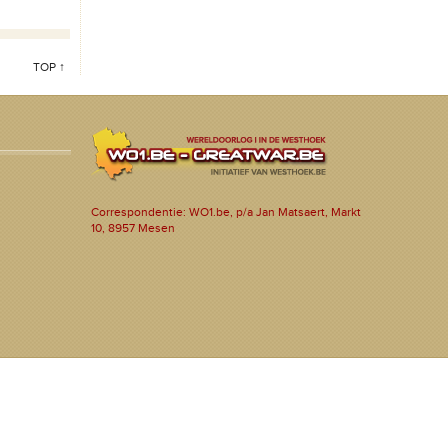
TOP ↑
Correspondentie: WO1.be, p/a Jan Matsaert, Markt
10, 8957 Mesen