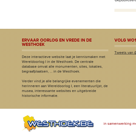
Gepubliceerd
ERVAAR OORLOG EN VREDE IN DE
VOLG WO1
WESTHOEK
Tweets van 
Deze interactieve website laat je kennismaken met
Wereldoorlog I in de Westhoek. De centrale
database omvat alle monumenten, sites, lokaties,
begraafplaatsen, ... in de Westhoek.
Verder vind je alle belangrijke evenementen die
herinneren aan Wereldoorlog I, een literatuurlijst, de
musea, interessante websites en uitgebreide
historische informatie.
in samenwerking m