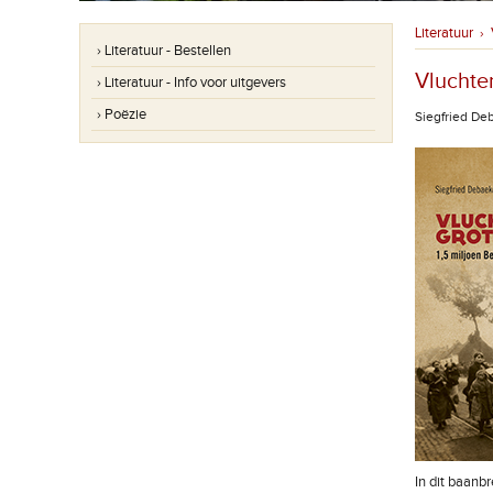
Literatuur
›
› Literatuur - Bestellen
Vluchte
› Literatuur - Info voor uitgevers
› Poëzie
Siegfried De
In dit baanb