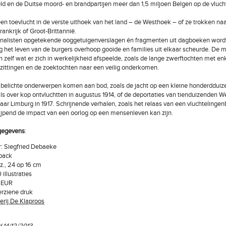
d en de Duitse moord- en brandpartijen meer dan 1,5 miljoen Belgen op de vluch
en toevlucht in de verste uithoek van het land – de Westhoek – of ze trokken na
ankrijk of Groot-Brittannië.
urnalisten opgetekende ooggetuigenverslagen én fragmenten uit dagboeken word
g het leven van de burgers overhoop gooide en families uit elkaar scheurde. De
en zelf wat er zich in werkelijkheid afspeelde, zoals de lange zwerftochten met en
ittingen en de zoektochten naar een veilig onderkomen.
 belichte onderwerpen komen aan bod, zoals de jacht op een kleine honderdduiz
als over kop ontvluchtten in augustus 1914, of de deportaties van tienduizenden W
ar Limburg in 1917. Schrijnende verhalen, zoals het relaas van een vluchtelingen
ijpend de impact van een oorlog op een mensenleven kan zijn.
gegevens
:
: Siegfried Debaeke
back
z., 24 op 16 cm
 illustraties
 EUR
rziene druk
erij De Klaproos