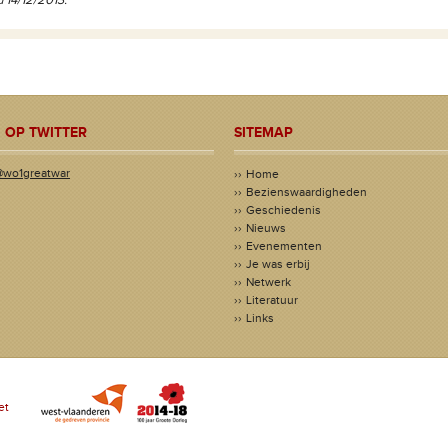
 14/12/2013.
 OP TWITTER
SITEMAP
@wo1greatwar
Home
Bezienswaardigheden
Geschiedenis
Nieuws
Evenementen
Je was erbij
Netwerk
Literatuur
Links
et