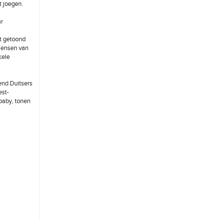
t joegen.
ar
t getoond
 mensen van
kele
end Duitsers
est-
baby, tonen