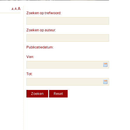
A
A
A
Zoeken op trefwoord:
Zoeken op auteur:
Publicatiedatum:
Van:
Tot: