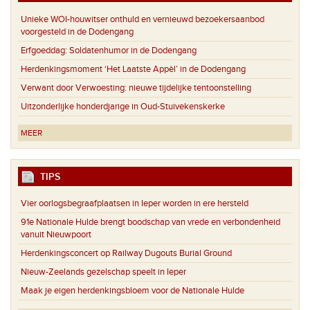
Unieke WOI-houwitser onthuld en vernieuwd bezoekersaanbod
voorgesteld in de Dodengang
Erfgoeddag: Soldatenhumor in de Dodengang
Herdenkingsmoment ‘Het Laatste Appèl’ in de Dodengang
Verwant door Verwoesting: nieuwe tijdelijke tentoonstelling
Uitzonderlijke honderdjarige in Oud-Stuivekenskerke
MEER
TIPS
Vier oorlogsbegraafplaatsen in Ieper worden in ere hersteld
91e Nationale Hulde brengt boodschap van vrede en verbondenheid
vanuit Nieuwpoort
Herdenkingsconcert op Railway Dugouts Burial Ground
Nieuw-Zeelands gezelschap speelt in Ieper
Maak je eigen herdenkingsbloem voor de Nationale Hulde