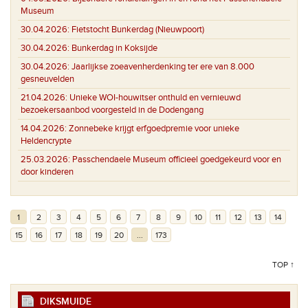
Museum
30.04.2026:
Fietstocht Bunkerdag (Nieuwpoort)
30.04.2026:
Bunkerdag in Koksijde
30.04.2026:
Jaarlijkse zoeavenherdenking ter ere van 8.000
gesneuvelden
21.04.2026:
Unieke WOI-houwitser onthuld en vernieuwd
bezoekersaanbod voorgesteld in de Dodengang
14.04.2026:
Zonnebeke krijgt erfgoedpremie voor unieke
Heldencrypte
25.03.2026:
Passchendaele Museum officieel goedgekeurd voor en
door kinderen
1
2
3
4
5
6
7
8
9
10
11
12
13
14
15
16
17
18
19
20
...
173
TOP ↑
DIKSMUIDE