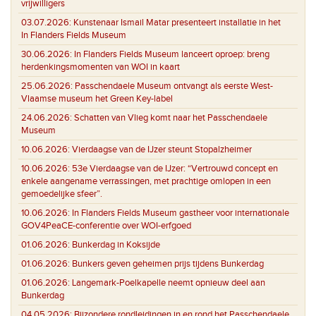
vrijwilligers
03.07.2026:
Kunstenaar Ismail Matar presenteert installatie in het
In Flanders Fields Museum
30.06.2026:
In Flanders Fields Museum lanceert oproep: breng
herdenkingsmomenten van WOI in kaart
25.06.2026:
Passchendaele Museum ontvangt als eerste West-
Vlaamse museum het Green Key-label
24.06.2026:
Schatten van Vlieg komt naar het Passchendaele
Museum
10.06.2026:
Vierdaagse van de IJzer steunt Stopalzheimer
10.06.2026:
53e Vierdaagse van de IJzer: “Vertrouwd concept en
enkele aangename verrassingen, met prachtige omlopen in een
gemoedelijke sfeer”.
10.06.2026:
In Flanders Fields Museum gastheer voor internationale
GOV4PeaCE-conferentie over WOI-erfgoed
01.06.2026:
Bunkerdag in Koksijde
01.06.2026:
Bunkers geven geheimen prijs tijdens Bunkerdag
01.06.2026:
Langemark-Poelkapelle neemt opnieuw deel aan
Bunkerdag
04.05.2026:
Bijzondere rondleidingen in en rond het Passchendaele