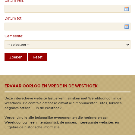
Datum van:
Datum tot:
Gemeente:
ERVAAR OORLOG EN VREDE IN DE WESTHOEK
Deze interactieve website laat je kennismaken met Wereldoorlog I in de
Westhoek. De centrale database omvat alle monumenten, sites, lokaties,
begraafplaatsen, ... in de Westhoek.
Verder vind je alle belangrijke evenementen die herinneren aan
Wereldoorlog I, een literatuurlijst, de musea, interessante websites en
uitgebreide historische informatie.