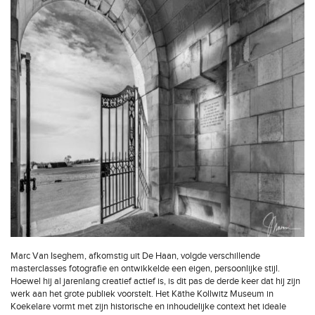
Marc Van Iseghem, afkomstig uit De Haan, volgde verschillende
masterclasses fotografie en ontwikkelde een eigen, persoonlijke stijl.
Hoewel hij al jarenlang creatief actief is, is dit pas de derde keer dat hij zijn
werk aan het grote publiek voorstelt. Het Käthe Kollwitz Museum in
Koekelare vormt met zijn historische en inhoudelijke context het ideale