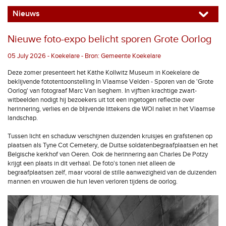
Nieuws
Nieuwe foto-expo belicht sporen Grote Oorlog
05 July 2026 - Koekelare - Bron: Gemeente Koekelare
Deze zomer presenteert het Käthe Kollwitz Museum in Koekelare de
beklijvende fototentoonstelling In Vlaamse Velden - Sporen van de 'Grote
Oorlog' van fotograaf Marc Van Iseghem. In vijftien krachtige zwart-
witbeelden nodigt hij bezoekers uit tot een ingetogen reflectie over
herinnering, verlies en de blijvende littekens die WOI naliet in het Vlaamse
landschap.
Tussen licht en schaduw verschijnen duizenden kruisjes en grafstenen op
plaatsen als Tyne Cot Cemetery, de Duitse soldatenbegraafplaatsen en het
Belgische kerkhof van Oeren. Ook de herinnering aan Charles De Potzy
krijgt een plaats in dit verhaal. De foto's tonen niet alleen de
begraafplaatsen zelf, maar vooral de stille aanwezigheid van de duizenden
mannen en vrouwen die hun leven verloren tijdens de oorlog.