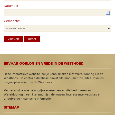
Datum tot:
Gemeente:
ERVAAR OORLOG EN VREDE IN DE WESTHOEK
Deze interactieve website laat je kennismaken met Wereldoorlog I in de
Westhoek. De centrale database omvat alle monumenten, sites, lokaties,
begraafplaatsen, ... in de Westhoek.
Verder vind je alle belangrijke evenementen die herinneren aan
Wereldoorlog I, een literatuurlijst, de musea, interessante websites en
uitgebreide historische informatie.
SITEMAP