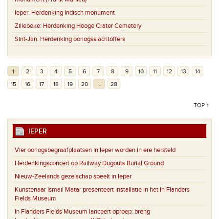
Ieper:
Herdenking Indisch monument
Zillebeke:
Herdenking Hooge Crater Cemetery
Sint-Jan:
Herdenking oorlogsslachtoffers
1
2
3
4
5
6
7
8
9
10
11
12
13
14
15
16
17
18
19
20
...
28
TOP ↑
IEPER
Vier oorlogsbegraafplaatsen in Ieper worden in ere hersteld
Herdenkingsconcert op Railway Dugouts Burial Ground
Nieuw-Zeelands gezelschap speelt in Ieper
Kunstenaar Ismail Matar presenteert installatie in het In Flanders
Fields Museum
In Flanders Fields Museum lanceert oproep: breng