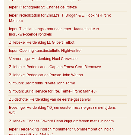
Ieper:
Plechtigheid St. Charles de Potyze
Ieper:
rededication for 2nd.Lt's. T. Brogan & E. Hopkins (Frank
Mahieu)
Ieper:
The Hauntings komt naar Ieper - laatste halte in
indrukwekkende rondreis
Zillebeke:
Herdenking Lt. Gilbert Talbot
Ieper:
Opening kunstinstallatie Nightwalker
Vlamertinge:
Herdenking Noel Chavasse
Zillebeke:
Rededication Captain Ernest Cecil Blencowe
Zillebeke:
Rededication Private John Walton
Sint-Jan:
Begrafenis Private John Tame
Sint-Jan:
Burial service for Pte. Tame (Frank Mahieu)
Zuidschote:
Herdenking van de eerste gasaanval
Boezinge:
Herdenking 110 jaar eerste massale gasaanval tijdens
WOI
Zillebeke:
Charles Edward Dean krijgt grafsteen met zijn naam
Ieper:
Herdenking Indisch monument / Commemoration Indian
monument (Frank Mahieu)