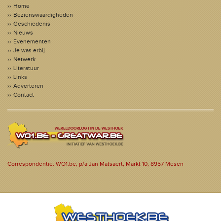
Home
Bezienswaardigheden
Geschiedenis
Nieuws
Evenementen
Je was erbij
Netwerk
Literatuur
Links
Adverteren
Contact
Correspondentie: WO1.be, p/a Jan Matsaert, Markt 10, 8957 Mesen