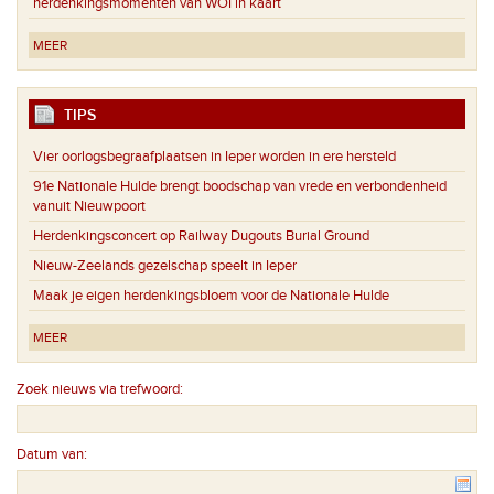
herdenkingsmomenten van WOI in kaart
MEER
TIPS
Vier oorlogsbegraafplaatsen in Ieper worden in ere hersteld
91e Nationale Hulde brengt boodschap van vrede en verbondenheid
vanuit Nieuwpoort
Herdenkingsconcert op Railway Dugouts Burial Ground
Nieuw-Zeelands gezelschap speelt in Ieper
Maak je eigen herdenkingsbloem voor de Nationale Hulde
MEER
Zoek nieuws via trefwoord:
Datum van: