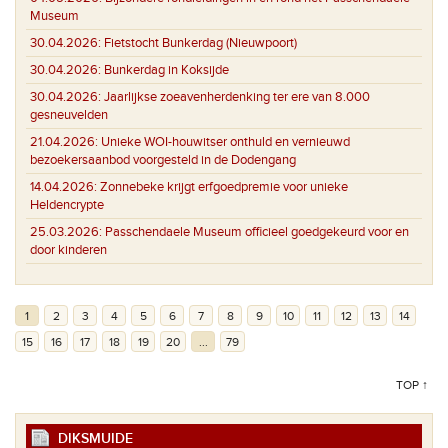
Museum
30.04.2026:
Fietstocht Bunkerdag (Nieuwpoort)
30.04.2026:
Bunkerdag in Koksijde
30.04.2026:
Jaarlijkse zoeavenherdenking ter ere van 8.000
gesneuvelden
21.04.2026:
Unieke WOI-houwitser onthuld en vernieuwd
bezoekersaanbod voorgesteld in de Dodengang
14.04.2026:
Zonnebeke krijgt erfgoedpremie voor unieke
Heldencrypte
25.03.2026:
Passchendaele Museum officieel goedgekeurd voor en
door kinderen
1
2
3
4
5
6
7
8
9
10
11
12
13
14
15
16
17
18
19
20
...
79
TOP ↑
DIKSMUIDE