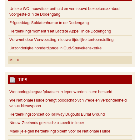
Unieke WOI-houwitser onthuld en vernieuwd bezoekersaanbod
voorgesteld in de Dodengang
Erfgoeddag: Soldatenhumor in de Dodengang
Herdenkingsmoment ‘Het Laatste Appèl’ in de Dodengang
Verwant door Verwoesting: nieuwe tijdelijke tentoonstelling
Uitzonderlijke honderdjarige in Oud-Stuivekenskerke
MEER
TIPS
Vier oorlogsbegraafplaatsen in Ieper worden in ere hersteld
91e Nationale Hulde brengt boodschap van vrede en verbondenheid
vanuit Nieuwpoort
Herdenkingsconcert op Railway Dugouts Burial Ground
Nieuw-Zeelands gezelschap speelt in Ieper
Maak je eigen herdenkingsbloem voor de Nationale Hulde