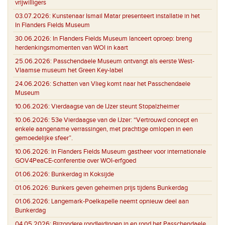
vrijwilligers
03.07.2026:
Kunstenaar Ismail Matar presenteert installatie in het
In Flanders Fields Museum
30.06.2026:
In Flanders Fields Museum lanceert oproep: breng
herdenkingsmomenten van WOI in kaart
25.06.2026:
Passchendaele Museum ontvangt als eerste West-
Vlaamse museum het Green Key-label
24.06.2026:
Schatten van Vlieg komt naar het Passchendaele
Museum
10.06.2026:
Vierdaagse van de IJzer steunt Stopalzheimer
10.06.2026:
53e Vierdaagse van de IJzer: “Vertrouwd concept en
enkele aangename verrassingen, met prachtige omlopen in een
gemoedelijke sfeer”.
10.06.2026:
In Flanders Fields Museum gastheer voor internationale
GOV4PeaCE-conferentie over WOI-erfgoed
01.06.2026:
Bunkerdag in Koksijde
01.06.2026:
Bunkers geven geheimen prijs tijdens Bunkerdag
01.06.2026:
Langemark-Poelkapelle neemt opnieuw deel aan
Bunkerdag
04.05.2026:
Bijzondere rondleidingen in en rond het Passchendaele