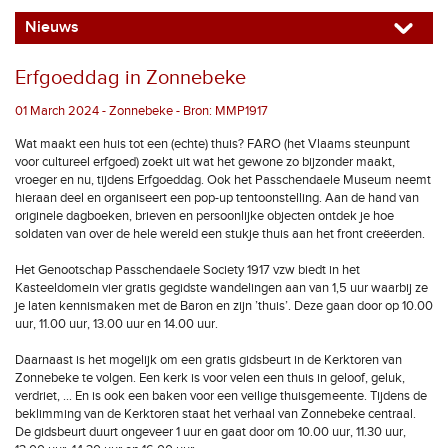
Nieuws
Erfgoeddag in Zonnebeke
01 March 2024 - Zonnebeke - Bron: MMP1917
Wat maakt een huis tot een (echte) thuis? FARO (het Vlaams steunpunt
voor cultureel erfgoed) zoekt uit wat het gewone zo bijzonder maakt,
vroeger en nu, tijdens Erfgoeddag. Ook het Passchendaele Museum neemt
hieraan deel en organiseert een pop-up tentoonstelling. Aan de hand van
originele dagboeken, brieven en persoonlijke objecten ontdek je hoe
soldaten van over de hele wereld een stukje thuis aan het front creëerden.
Het Genootschap Passchendaele Society 1917 vzw biedt in het
Kasteeldomein vier gratis gegidste wandelingen aan van 1,5 uur waarbij ze
je laten kennismaken met de Baron en zijn ’thuis’. Deze gaan door op 10.00
uur, 11.00 uur, 13.00 uur en 14.00 uur.
Daarnaast is het mogelijk om een gratis gidsbeurt in de Kerktoren van
Zonnebeke te volgen. Een kerk is voor velen een thuis in geloof, geluk,
verdriet, … En is ook een baken voor een veilige thuisgemeente. Tijdens de
beklimming van de Kerktoren staat het verhaal van Zonnebeke centraal.
De gidsbeurt duurt ongeveer 1 uur en gaat door om 10.00 uur, 11.30 uur,