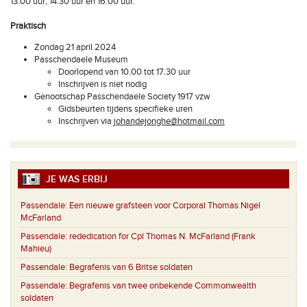
13.00 uur, 14.30 uur en 16.00 uur.
Praktisch
Zondag 21 april 2024
Passchendaele Museum
Doorlopend van 10.00 tot 17.30 uur
Inschrijven is niet nodig
Genootschap Passchendaele Society 1917 vzw
Gidsbeurten tijdens specifieke uren
Inschrijven via
johandejonghe@hotmail.com
JE WAS ERBIJ
Passendale:
Een nieuwe grafsteen voor Corporal Thomas Nigel
McFarland
Passendale:
rededication for Cpl Thomas N. McFarland (Frank
Mahieu)
Passendale:
Begrafenis van 6 Britse soldaten
Passendale:
Begrafenis van twee onbekende Commonwealth
soldaten