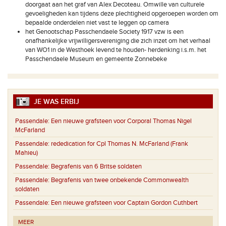
doorgaat aan het graf van Alex Decoteau. Omwille van culturele
gevoeligheden kan tijdens deze plechtigheid opgeroepen worden om
bepaalde onderdelen niet vast te leggen op camera
het Genootschap Passchendaele Society 1917 vzw is een
onafhankelijke vrijwilligersvereniging die zich inzet om het verhaal
van WO1 in de Westhoek levend te houden- herdenking i.s.m. het
Passchendaele Museum en gemeente Zonnebeke
JE WAS ERBIJ
Passendale:
Een nieuwe grafsteen voor Corporal Thomas Nigel
McFarland
Passendale:
rededication for Cpl Thomas N. McFarland (Frank
Mahieu)
Passendale:
Begrafenis van 6 Britse soldaten
Passendale:
Begrafenis van twee onbekende Commonwealth
soldaten
Passendale:
Een nieuwe grafsteen voor Captain Gordon Cuthbert
MEER