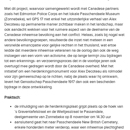
Met dit project, waarvoor samengewerkt wordt met Canadese partners
zoals het Edmonton Police Corps en het lokale Passchendaele Museum
(Zonnebeke), wil GPS 17 niet enkel het uitzonderlijke verhaal van Alex
Decoteau op permanente manier zichtbaar maken in het landschap, maar
ook aandacht wekken voor het ruimere aspect van de deelname van de
Canadese inheemse bevolking aan het conflict. Helaas, zoals bij nogal wat
andere bevolkingsgroepen, resulteerde die inzet niet meteen in een
versnelde emancipatie voor gelijke rechten in het thuisland, wat ertoe
leidde dat meerdere inheemse veteranen na de oorlog dan ook de weg
insloegen van een vorm van activisme, die op lange termijn zou bijdragen
tot een erkennings- en verzoeningsproces dat in de voorbije jaren ook
overtuigd mee gedragen wordt door de Canadese overheid. Met het
initiatief om een herdenkingsmonument voor Alex Decoteau als rolmodel
voor zijn gemeenschap op te richten, nabij de plaats waar hij omkwam,
levert het Genootschap Passchendaele 1917 dan ook een bescheiden
bijdrage in deze ontwikkeling.
Praktisch:
de inhuldiging van de herdenkingsplaat grijpt plaats op de hoek van
’s Graventafelstraat en de Wieltjesstraat te Passendale,
deelgemeente van Zonnebeke op 8 november om 14.30 uur
aansluitend gaat het naar Passchendaele New British Cemetery,
enkele honderden meter verderop, waar een inheemse plechtigheid