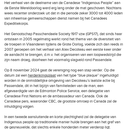
Het verhaal van de deelname van de Canadese “Indigenous People” aan
de Eerste Wereldoorlog werd erg lang onder de mat geschoven. Nochtans
wees recenter onderzoek uit dat in die periode zeker 3000 tot 4000 leden
van inheemse gemeenschappen dienst namen bij het Canadees
Expeditiekorps.
Het Genootschap Passchendaele Society 1917 vzw (GPS17), dat sinds haar
ontstaan in 2005 regelmatig werkt rond het thema van de diversiteit van
de troepen in Vlaanderen tijdens de Grote Oorlog, voelde zich dan reeds in
2007 geroepen om het verhaal van Alex Decoteau een eerste keer onder
de aandacht te brengen, d.m.v. het organiseren van een loopwedstrijd die
zijn naam droeg, doorheen het voormalig slagveld rond Passendale.
Op 8 november 2024 gaat de vereniging nog een stap verder. Op die
datum zal een
herdenkingsplaat
van het type “blue plaque” ingehuldigd
worden in de onmiddellijke omgeving van Decoteau’s laatste actie bij
Passendale, dit in het bijzijn van familieleden van de man, een
afgevaardigde van de Edmonton Police Service, een delegatie van
Canadese First Nations en de ambassadeur van Canada. Ook de
Canadese pers, waaronder CBC, de grootste omroep in Canada zal de
inhuldiging volgen.
In een tweede aansluitende en korte plechtigheid zal de delegatie van
Indigenous people op traditionele manier hulde brengen aan het graf van
de gesneuvelde, dat slechts enkele honderden meter verderop ligt.