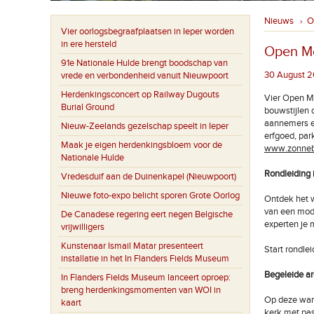
Nieuws
O
›
Vier oorlogsbegraafplaatsen in Ieper worden
in ere hersteld
Open M
91e Nationale Hulde brengt boodschap van
30 August 2
vrede en verbondenheid vanuit Nieuwpoort
Herdenkingsconcert op Railway Dugouts
Vier Open M
Burial Ground
bouwstijlen 
aannemers en
Nieuw-Zeelands gezelschap speelt in Ieper
erfgoed, park
Maak je eigen herdenkingsbloem voor de
www.zonne
Nationale Hulde
Rondleiding
Vredesduif aan de Duinenkapel (Nieuwpoort)
Nieuwe foto-expo belicht sporen Grote Oorlog
Ontdek het w
van een moder
De Canadese regering eert negen Belgische
experten je 
vrijwilligers
Kunstenaar Ismail Matar presenteert
Start rondlei
installatie in het In Flanders Fields Museum
Begeleide a
In Flanders Fields Museum lanceert oproep:
breng herdenkingsmomenten van WOI in
Op deze wand
kaart
kerk met pas