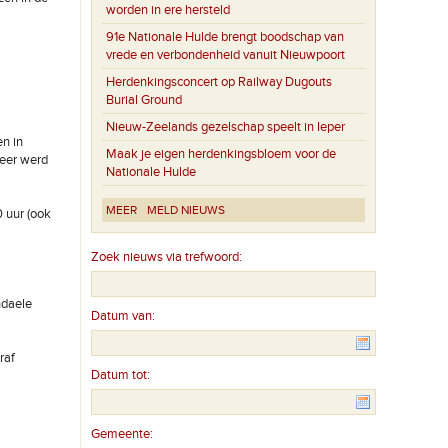
worden in ere hersteld
91e Nationale Hulde brengt boodschap van
vrede en verbondenheid vanuit Nieuwpoort
Herdenkingsconcert op Railway Dugouts
Burial Ground
Nieuw-Zeelands gezelschap speelt in Ieper
en in
Maak je eigen herdenkingsbloem voor de
weer werd
Nationale Hulde
MEER
MELD NIEUWS
0 uur (ook
Zoek nieuws via trefwoord:
ndaele
Datum van:
raf
Datum tot:
Gemeente: