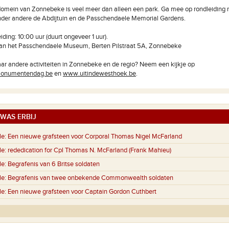
omein van Zonnebeke is veel meer dan alleen een park. Ga mee op rondleiding 
nder andere de Abdijtuin en de Passchendaele Memorial Gardens.
eiding: 10:00 uur (duurt ongeveer 1 uur).
aan het Passchendaele Museum, Berten Pilstraat 5A, Zonnebeke
r andere activiteiten in Zonnebeke en de regio? Neem een kijkje op
onumentendag.be
en
www.uitindewesthoek.be
.
WAS ERBIJ
e:
Een nieuwe grafsteen voor Corporal Thomas Nigel McFarland
e:
rededication for Cpl Thomas N. McFarland (Frank Mahieu)
e:
Begrafenis van 6 Britse soldaten
e:
Begrafenis van twee onbekende Commonwealth soldaten
e:
Een nieuwe grafsteen voor Captain Gordon Cuthbert