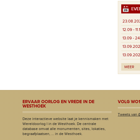
EVE
23.08.20
12.09 - 11
13.09 - 2
13.09.20
13.09.20
MEER
ERVAAR OORLOG EN VREDE IN DE
VOLG WO1
WESTHOEK
Tweets van 
Deze interactieve website laat je kennismaken met
Wereldoorlog I in de Westhoek. De centrale
database omvat alle monumenten, sites, lokaties,
begraafplaatsen, ... in de Westhoek.