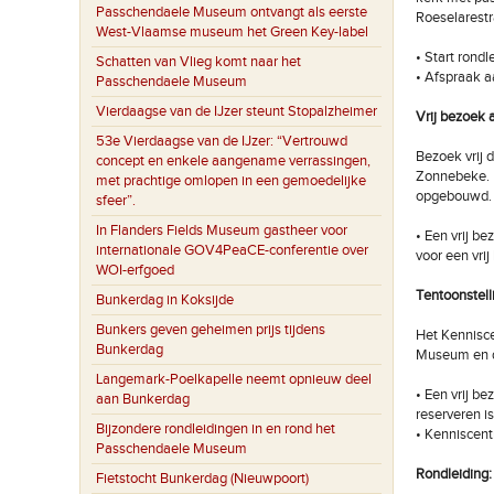
Passchendaele Museum ontvangt als eerste
Roeselarestr
West-Vlaamse museum het Green Key-label
• Start rondl
Schatten van Vlieg komt naar het
• Afspraak 
Passchendaele Museum
Vierdaagse van de IJzer steunt Stopalzheimer
Vrij bezoek
53e Vierdaagse van de IJzer: “Vertrouwd
Bezoek vrij 
concept en enkele aangename verrassingen,
Zonnebeke. H
met prachtige omlopen in een gemoedelijke
opgebouwd. I
sfeer”.
In Flanders Fields Museum gastheer voor
• Een vrij b
internationale GOV4PeaCE-conferentie over
voor een vri
WOI-erfgoed
Tentoonstell
Bunkerdag in Koksijde
Bunkers geven geheimen prijs tijdens
Het Kennisc
Bunkerdag
Museum en d
Langemark-Poelkapelle neemt opnieuw deel
• Een vrij b
aan Bunkerdag
reserveren is
Bijzondere rondleidingen in en rond het
• Kenniscent
Passchendaele Museum
Rondleiding:
Fietstocht Bunkerdag (Nieuwpoort)