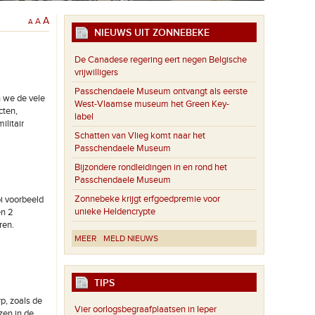
A
A
A
NIEUWS UIT ZONNEBEKE
De Canadese regering eert negen Belgische
vrijwilligers
Passchendaele Museum ontvangt als eerste
 we de vele
West-Vlaamse museum het Green Key-
cten,
label
litair
Schatten van Vlieg komt naar het
Passchendaele Museum
Bijzondere rondleidingen in en rond het
Passchendaele Museum
Zonnebeke krijgt erfgoedpremie voor
i voorbeeld
unieke Heldencrypte
en 2
ren.
MEER
MELD NIEUWS
TIPS
p, zoals de
Vier oorlogsbegraafplaatsen in Ieper
zen in de