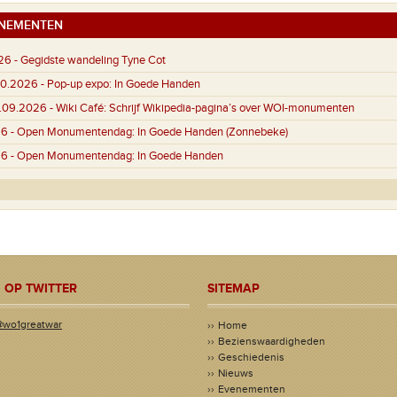
NEMENTEN
26 -
Gegidste wandeling Tyne Cot
.10.2026 -
Pop-up expo: In Goede Handen
4.09.2026 -
Wiki Café: Schrijf Wikipedia-pagina’s over WOI-monumenten
26 -
Open Monumentendag: In Goede Handen (Zonnebeke)
26 -
Open Monumentendag: In Goede Handen
 OP TWITTER
SITEMAP
@wo1greatwar
Home
Bezienswaardigheden
Geschiedenis
Nieuws
Evenementen