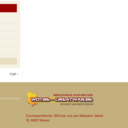
TOP ↑
Correspondentie: WO1.be, p/a Jan Matsaert, Markt
10, 8957 Mesen