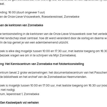
aat.
eiding: 16:00 (duurt ongeveer 1 uur)
aan de Onze-Lieve-Vrouwekerk, Roeselarestraat, Zonnebeke
 aan de kerktoren van Zonnebeke
de tentoonstelling in de kerktoren van de Onze-Lieve-Vrouwekerk over het verled
et landschap staat centraal: hoe dit werd veranderd door de oorlog en daarna 
n de top geniet je van een adembenemend uitzicht.
ezoek is elke dag mogelijk tussen 10:00 en 17:30 uur, met laatste toegang om 16:3
j bezoek vragen we om in te schrijven via Mijn Zonnebeke).
ing: Het Kenniscentrum van Zonnebeke met fototentoonstelling
entrum bevat 2 grote verzamelingen: het documentatiecentrum van het Passche
e bibliotheek en het archief van de Zonnebeekse Heemvrienden.
ezoek is mogelijk tussen 10:00 en 17:00 uur, met laatste toegang om 16:30 uur (voo
 niet nodig).
rum, Ieperstraat 1, Zonnebeke
 Een Kasteelpark vol verhalen