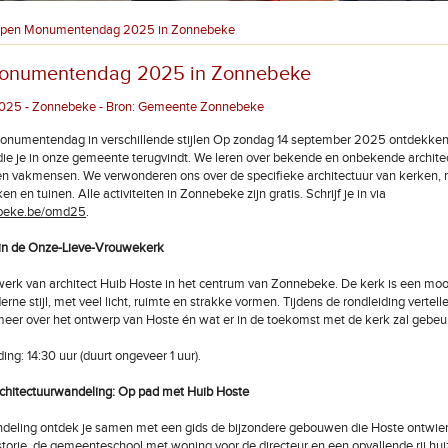
pen Monumentendag 2025 in Zonnebeke
onumentendag 2025 in Zonnebeke
025 - Zonnebeke - Bron: Gemeente Zonnebeke
onumentendag in verschillende stijlen Op zondag 14 september 2025 ontdekken
die je in onze gemeente terugvindt. We leren over bekende en onbekende archite
 vakmensen. We verwonderen ons over de specifieke architectuur van kerken, mi
en en tuinen. Alle activiteiten in Zonnebeke zijn gratis. Schrijf je in via
beke.be/omd25
.
 in de Onze-Lieve-Vrouwekerk
erk van architect Huib Hoste in het centrum van Zonnebeke. De kerk is een moo
ne stijl, met veel licht, ruimte en strakke vormen. Tijdens de rondleiding vertell
meer over het ontwerp van Hoste én wat er in de toekomst met de kerk zal gebeu
ding: 14:30 uur (duurt ongeveer 1 uur).
rchitectuurwandeling: Op pad met Huib Hoste
eling ontdek je samen met een gids de bijzondere gebouwen die Hoste ontwier
torie, de gemeenteschool met woning voor de directeur en een opvallende rij hui