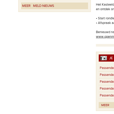
Het Kasteeld
MEER
MELD NIEUWS
en ontdek o
• Start rondl
• Afspraak 
Benieuwd naa
www.openm
JE 
Passendal
Passendal
Passendal
Passendal
Passendal
MEER