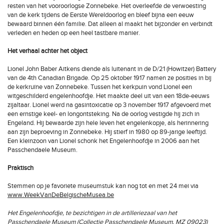
resten van het vooroorlogse Zonnebeke. Het overleefde de verwoesting
van de kerk tijdens de Eerste Wereldoorlog en bleef bijna een eeuw
bewaard binnen één familie. Dat alleen al maakt het bijzonder en verbindt
verleden en heden op een heel tastbare manier.
Het verhaal achter het object
Lionel John Baber Aitkens diende als luitenant in de D/21 (Howitzer) Battery
van de 4th Canadian Brigade. Op 25 oktober 1917 namen ze posities in bij
de kerkruïne van Zonnebeke. Tussen het kerkpuin vond Lionel een
witgeschilderd engelenhoofdje. Het maakte deel uit van een 18de-eeuws
zijaltaar. Lionel werd na gasintoxicatie op 3 november 1917 afgevoerd met
een ernstige keel- en longontsteking. Na de oorlog vestigde hij zich in
Engeland. Hij bewaarde zijn hele leven het engelenkopje, als herinnering
aan zijn beproeving in Zonnebeke. Hij stierf in 1980 op 89-jarige leeftijd.
Een kleinzoon van Lionel schonk het Engelenhoofdje in 2006 aan het
Passchendaele Museum.
Praktisch
Stemmen op je favoriete museumstuk kan nog tot en met 24 mei via
www.WeekVanDeBelgischeMusea.be
Het Engelenhoofdje, te bezichtigen in de artilleriezaal van het
Passchendaele Museum (Collectie Passchendaele Museum, MZ 09023)