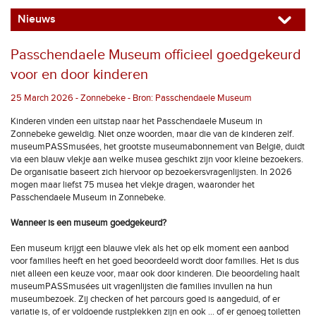
Nieuws
Passchendaele Museum officieel goedgekeurd
voor en door kinderen
25 March 2026 - Zonnebeke - Bron: Passchendaele Museum
Kinderen vinden een uitstap naar het Passchendaele Museum in
Zonnebeke geweldig. Niet onze woorden, maar die van de kinderen zelf.
museumPASSmusées, het grootste museumabonnement van België, duidt
via een blauw vlekje aan welke musea geschikt zijn voor kleine bezoekers.
De organisatie baseert zich hiervoor op bezoekersvragenlijsten. In 2026
mogen maar liefst 75 musea het vlekje dragen, waaronder het
Passchendaele Museum in Zonnebeke.
Wanneer is een museum goedgekeurd?
Een museum krijgt een blauwe vlek als het op elk moment een aanbod
voor families heeft en het goed beoordeeld wordt door families. Het is dus
niet alleen een keuze voor, maar ook door kinderen. Die beoordeling haalt
museumPASSmusées uit vragenlijsten die families invullen na hun
museumbezoek. Zij checken of het parcours goed is aangeduid, of er
variatie is, of er voldoende rustplekken zijn en ook … of er genoeg toiletten