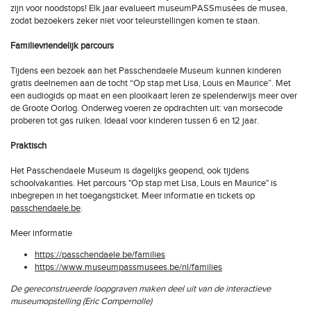
zijn voor noodstops! Elk jaar evalueert museumPASSmusées de musea,
zodat bezoekers zeker niet voor teleurstellingen komen te staan.
Familievriendelijk parcours
Tijdens een bezoek aan het Passchendaele Museum kunnen kinderen
gratis deelnemen aan de tocht “Op stap met Lisa, Louis en Maurice”. Met
een audiogids op maat en een plooikaart leren ze spelenderwijs meer over
de Groote Oorlog. Onderweg voeren ze opdrachten uit: van morsecode
proberen tot gas ruiken. Ideaal voor kinderen tussen 6 en 12 jaar.
Praktisch
Het Passchendaele Museum is dagelijks geopend, ook tijdens
schoolvakanties. Het parcours "Op stap met Lisa, Louis en Maurice" is
inbegrepen in het toegangsticket. Meer informatie en tickets op
passchendaele.be
.
Meer informatie
https://passchendaele.be/families
https://www.museumpassmusees.be/nl/families
De gereconstrueerde loopgraven maken deel uit van de interactieve
museumopstelling (Eric Compernolle)