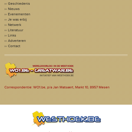
Geschiedenis
Nieuws
Evenementen
Je was erbij
Netwerk
Literatuur
Links
Adverteren
Contact
Correspondentie: WO1.be, p/a Jan Matsaert, Markt 10, 8957 Mesen