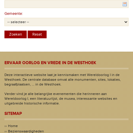
Gemeente:
ERVAAR OORLOG EN VREDE IN DE WESTHOEK
Deze interactieve website laat je kennismaken met Wereldoorlog I in de
Westhoek. De centrale database omvat alle monumenten, sites, lokaties,
begraafplaatsen, ... in de Westhoek.
Verder vind je alle belangrijke evenementen die herinneren aan
Wereldoorlog I, een literatuurlijst, de musea, interessante websites en
uitgebreide historische informatie.
SITEMAP
Home
Bezienswaardigheden