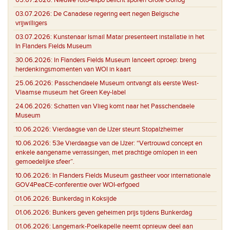
03.07.2026:
De Canadese regering eert negen Belgische
vrijwilligers
03.07.2026:
Kunstenaar Ismail Matar presenteert installatie in het
In Flanders Fields Museum
30.06.2026:
In Flanders Fields Museum lanceert oproep: breng
herdenkingsmomenten van WOI in kaart
25.06.2026:
Passchendaele Museum ontvangt als eerste West-
Vlaamse museum het Green Key-label
24.06.2026:
Schatten van Vlieg komt naar het Passchendaele
Museum
10.06.2026:
Vierdaagse van de IJzer steunt Stopalzheimer
10.06.2026:
53e Vierdaagse van de IJzer: “Vertrouwd concept en
enkele aangename verrassingen, met prachtige omlopen in een
gemoedelijke sfeer”.
10.06.2026:
In Flanders Fields Museum gastheer voor internationale
GOV4PeaCE-conferentie over WOI-erfgoed
01.06.2026:
Bunkerdag in Koksijde
01.06.2026:
Bunkers geven geheimen prijs tijdens Bunkerdag
01.06.2026:
Langemark-Poelkapelle neemt opnieuw deel aan