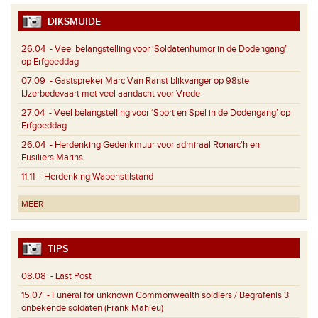
DIKSMUIDE
26.04
- Veel belangstelling voor ‘Soldatenhumor in de Dodengang’
op Erfgoeddag
07.09
- Gastspreker Marc Van Ranst blikvanger op 98ste
IJzerbedevaart met veel aandacht voor Vrede
27.04
- Veel belangstelling voor ‘Sport en Spel in de Dodengang’ op
Erfgoeddag
26.04
- Herdenking Gedenkmuur voor admiraal Ronarc'h en
Fusiliers Marins
11.11
- Herdenking Wapenstilstand
MEER
TIPS
08.08
- Last Post
15.07
- Funeral for unknown Commonwealth soldiers / Begrafenis 3
onbekende soldaten (Frank Mahieu)