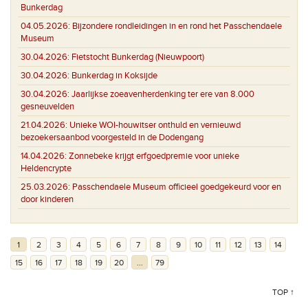
Bunkerdag
04.05.2026:
Bijzondere rondleidingen in en rond het Passchendaele
Museum
30.04.2026:
Fietstocht Bunkerdag (Nieuwpoort)
30.04.2026:
Bunkerdag in Koksijde
30.04.2026:
Jaarlijkse zoeavenherdenking ter ere van 8.000
gesneuvelden
21.04.2026:
Unieke WOI-houwitser onthuld en vernieuwd
bezoekersaanbod voorgesteld in de Dodengang
14.04.2026:
Zonnebeke krijgt erfgoedpremie voor unieke
Heldencrypte
25.03.2026:
Passchendaele Museum officieel goedgekeurd voor en
door kinderen
1
2
3
4
5
6
7
8
9
10
11
12
13
14
15
16
17
18
19
20
...
79
TOP ↑