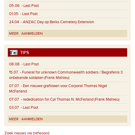
05.06
- Last Post
01.05
- Last Post
24.04
- ANZAC Day op Berks Cemetery Extension
MEER
AANMELDEN
TIPS
08.08
- Last Post
15.07
- Funeral for unknown Commonwealth soldiers / Begrafenis 3
onbekende soldaten (Frank Mahieu)
07.07
- Een nieuwe grafsteen voor Corporal Thomas Nigel
McFarland
07.07
- rededication for Cpl Thomas N. McFarland (Frank Mahieu)
03.07
- Last Post
MEER
AANMELDEN
Zoek nieuws via trefwoord: