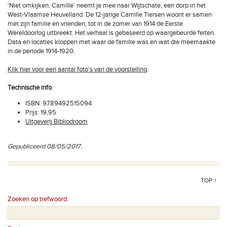
‘Niet omkijken, Camille’ neemt je mee naar Wijtschate, een dorp in het
West-Vlaamse Heuvelland. De 12-jarige Camille Tiersen woont er samen
met zijn familie en vrienden, tot in de zomer van 1914 de Eerste
Wereldoorlog uitbreekt. Het verhaal is gebaseerd op waargebeurde feiten.
Data en locaties kloppen met waar de familie was en wat die meemaakte
in de periode 1914-1920.
Klik hier voor een aantal foto's van de voorstelling
.
Technische info
:
ISBN: 9789492515094
Prijs: 19,95
Uitgeverij Bibliodroom
Gepubliceerd 08/05/2017.
TOP ↑
Zoeken op trefwoord: