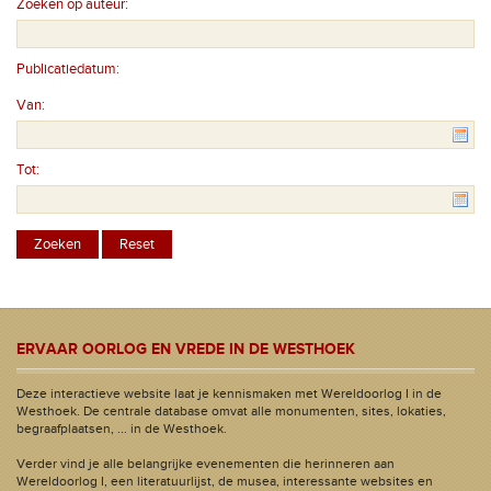
Zoeken op auteur:
Publicatiedatum:
Van:
Tot:
ERVAAR OORLOG EN VREDE IN DE WESTHOEK
Deze interactieve website laat je kennismaken met Wereldoorlog I in de
Westhoek. De centrale database omvat alle monumenten, sites, lokaties,
begraafplaatsen, ... in de Westhoek.
Verder vind je alle belangrijke evenementen die herinneren aan
Wereldoorlog I, een literatuurlijst, de musea, interessante websites en