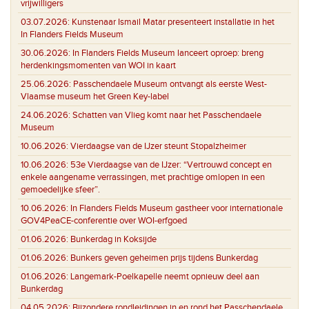
vrijwilligers
03.07.2026:
Kunstenaar Ismail Matar presenteert installatie in het
In Flanders Fields Museum
30.06.2026:
In Flanders Fields Museum lanceert oproep: breng
herdenkingsmomenten van WOI in kaart
25.06.2026:
Passchendaele Museum ontvangt als eerste West-
Vlaamse museum het Green Key-label
24.06.2026:
Schatten van Vlieg komt naar het Passchendaele
Museum
10.06.2026:
Vierdaagse van de IJzer steunt Stopalzheimer
10.06.2026:
53e Vierdaagse van de IJzer: “Vertrouwd concept en
enkele aangename verrassingen, met prachtige omlopen in een
gemoedelijke sfeer”.
10.06.2026:
In Flanders Fields Museum gastheer voor internationale
GOV4PeaCE-conferentie over WOI-erfgoed
01.06.2026:
Bunkerdag in Koksijde
01.06.2026:
Bunkers geven geheimen prijs tijdens Bunkerdag
01.06.2026:
Langemark-Poelkapelle neemt opnieuw deel aan
Bunkerdag
04.05.2026:
Bijzondere rondleidingen in en rond het Passchendaele