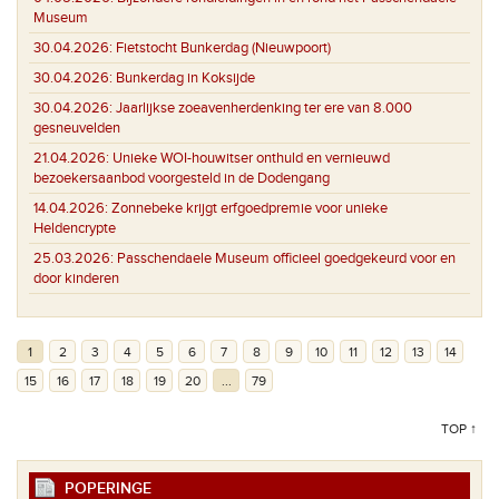
Museum
30.04.2026:
Fietstocht Bunkerdag (Nieuwpoort)
30.04.2026:
Bunkerdag in Koksijde
30.04.2026:
Jaarlijkse zoeavenherdenking ter ere van 8.000
gesneuvelden
21.04.2026:
Unieke WOI-houwitser onthuld en vernieuwd
bezoekersaanbod voorgesteld in de Dodengang
14.04.2026:
Zonnebeke krijgt erfgoedpremie voor unieke
Heldencrypte
25.03.2026:
Passchendaele Museum officieel goedgekeurd voor en
door kinderen
1
2
3
4
5
6
7
8
9
10
11
12
13
14
15
16
17
18
19
20
...
79
TOP ↑
POPERINGE