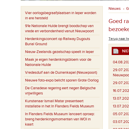
Nieuws
G
›
Vier oorlogsbegraafplaatsen in Ieper worden
in ere hersteld
Goed ra
91e Nationale Hulde brengt boodschap van
bezoeke
vrede en verbondenheid vanuit Nieuwpoort
Herdenkingsconcert op Railway Dugouts
Terug naar he
Burial Ground
NIE
Nieuw-Zeelands gezelschap speelt in Ieper
Maak je eigen herdenkingsbloem voor de
04.08.20
Nationale Hulde
29.07.20
Vredesduif aan de Duinenkapel (Nieuwpoort)
Nieuwpoo
Nieuwe foto-expo belicht sporen Grote Oorlog
29.07.20
De Canadese regering eert negen Belgische
16.07.202
vrijwilligers
13.07.202
Kunstenaar Ismail Matar presenteert
13.07.202
installatie in het In Flanders Fields Museum
05.07.20
In Flanders Fields Museum lanceert oproep:
breng herdenkingsmomenten van WOI in
03.07.20
kaart