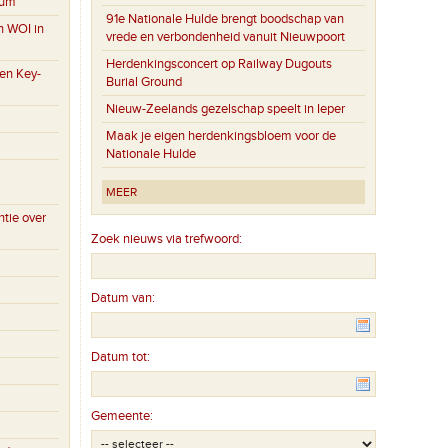
eum
91e Nationale Hulde brengt boodschap van
n WOI in
vrede en verbondenheid vanuit Nieuwpoort
Herdenkingsconcert op Railway Dugouts
en Key-
Burial Ground
Nieuw-Zeelands gezelschap speelt in Ieper
Maak je eigen herdenkingsbloem voor de
Nationale Hulde
MEER
tie over
Zoek nieuws via trefwoord:
Datum van:
Datum tot:
Gemeente: