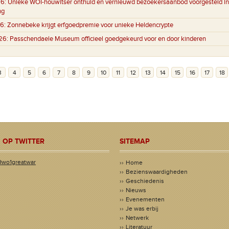
6:
Unieke WOI-houwitser onthuld en vernieuwd bezoekersaanbod voorgesteld in
ng
6:
Zonnebeke krijgt erfgoedpremie voor unieke Heldencrypte
26:
Passchendaele Museum officieel goedgekeurd voor en door kinderen
3
4
5
6
7
8
9
10
11
12
13
14
15
16
17
18
 OP TWITTER
SITEMAP
@wo1greatwar
Home
Bezienswaardigheden
Geschiedenis
Nieuws
Evenementen
Je was erbij
Netwerk
Literatuur