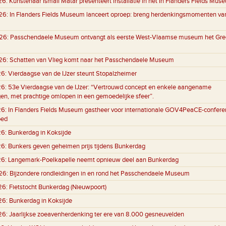
26:
Kunstenaar Ismail Matar presenteert installatie in het In Flanders Fields Mus
26:
In Flanders Fields Museum lanceert oproep: breng herdenkingsmomenten va
26:
Passchendaele Museum ontvangt als eerste West-Vlaamse museum het Gre
26:
Schatten van Vlieg komt naar het Passchendaele Museum
26:
Vierdaagse van de IJzer steunt Stopalzheimer
26:
53e Vierdaagse van de IJzer: “Vertrouwd concept en enkele aangename
gen, met prachtige omlopen in een gemoedelijke sfeer”.
26:
In Flanders Fields Museum gastheer voor internationale GOV4PeaCE-conferen
oed
26:
Bunkerdag in Koksijde
26:
Bunkers geven geheimen prijs tijdens Bunkerdag
26:
Langemark-Poelkapelle neemt opnieuw deel aan Bunkerdag
26:
Bijzondere rondleidingen in en rond het Passchendaele Museum
26:
Fietstocht Bunkerdag (Nieuwpoort)
26:
Bunkerdag in Koksijde
26:
Jaarlijkse zoeavenherdenking ter ere van 8.000 gesneuvelden