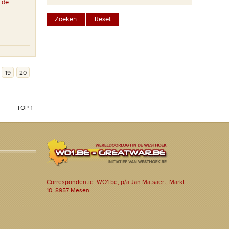
 de
19
20
TOP ↑
Correspondentie: WO1.be, p/a Jan Matsaert, Markt
10, 8957 Mesen