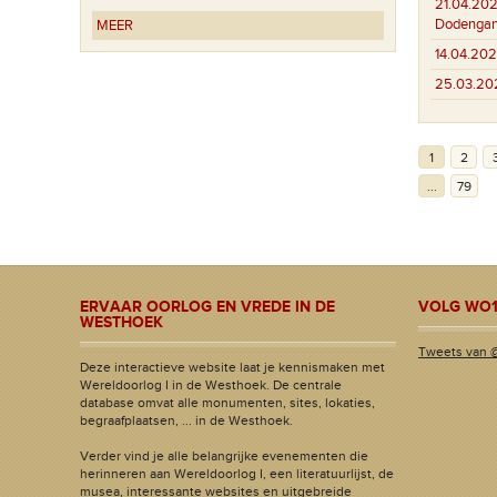
21.04.202
Dodenga
MEER
14.04.202
25.03.20
1
2
...
79
ERVAAR OORLOG EN VREDE IN DE
VOLG WO1
WESTHOEK
Tweets van 
Deze interactieve website laat je kennismaken met
Wereldoorlog I in de Westhoek. De centrale
database omvat alle monumenten, sites, lokaties,
begraafplaatsen, ... in de Westhoek.
Verder vind je alle belangrijke evenementen die
herinneren aan Wereldoorlog I, een literatuurlijst, de
musea, interessante websites en uitgebreide