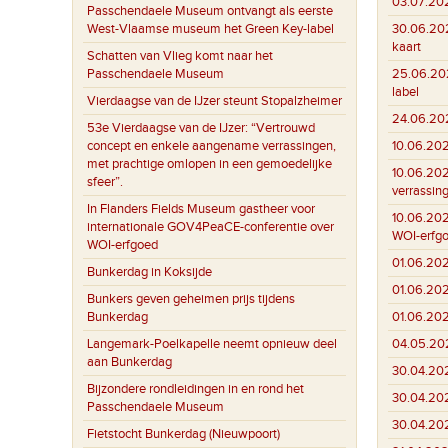
03.07.20
Passchendaele Museum ontvangt als eerste
30.06.20
West-Vlaamse museum het Green Key-label
kaart
Schatten van Vlieg komt naar het
25.06.20
Passchendaele Museum
label
Vierdaagse van de IJzer steunt Stopalzheimer
24.06.20
53e Vierdaagse van de IJzer: “Vertrouwd
10.06.20
concept en enkele aangename verrassingen,
met prachtige omlopen in een gemoedelijke
10.06.20
sfeer”.
verrassin
In Flanders Fields Museum gastheer voor
10.06.20
internationale GOV4PeaCE-conferentie over
WOI-erfg
WOI-erfgoed
01.06.20
Bunkerdag in Koksijde
01.06.20
Bunkers geven geheimen prijs tijdens
01.06.20
Bunkerdag
04.05.20
Langemark-Poelkapelle neemt opnieuw deel
aan Bunkerdag
30.04.20
Bijzondere rondleidingen in en rond het
30.04.20
Passchendaele Museum
30.04.20
Fietstocht Bunkerdag (Nieuwpoort)