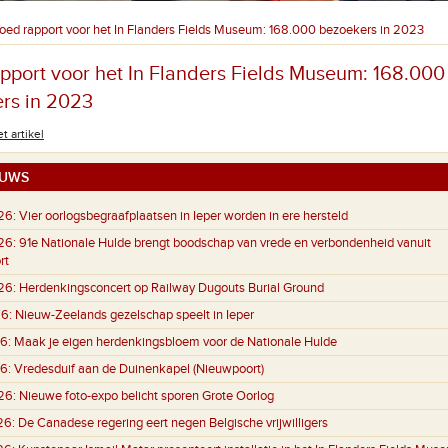
oed rapport voor het In Flanders Fields Museum: 168.000 bezoekers in 2023
pport voor het In Flanders Fields Museum: 168.000
rs in 2023
t artikel
UWS
26:
Vier oorlogsbegraafplaatsen in Ieper worden in ere hersteld
26:
91e Nationale Hulde brengt boodschap van vrede en verbondenheid vanuit
rt
26:
Herdenkingsconcert op Railway Dugouts Burial Ground
6:
Nieuw-Zeelands gezelschap speelt in Ieper
6:
Maak je eigen herdenkingsbloem voor de Nationale Hulde
6:
Vredesduif aan de Duinenkapel (Nieuwpoort)
26:
Nieuwe foto-expo belicht sporen Grote Oorlog
26:
De Canadese regering eert negen Belgische vrijwilligers