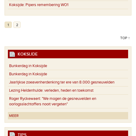
Koksijde:
Pipers remembering WO1
1
2
TOP ↑
KOKSIJDE
Bunkerdag in Koksijde
Bunkerdag in Koksijde
Jaarlijkse zoeavenherdenking ter ere van 8.000 gesneuvelden
Lezing Heldenhulde: verleden, heden en toekomst
Roger Ryckewaert: "We mogen de gesneuvelden en
oorlogsslachtoffers nooit vergeten"
MEER
TIPS