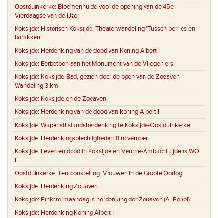
Oostduinkerke:
Bloemenhulde voor de opening van de 45e
Vierdaagse van de IJzer
Koksijde:
Historisch Koksijde: Theaterwandeling 'Tussen berries en
barakken'
Koksijde:
Herdenking van de dood van Koning Albert I
Koksijde:
Eerbetoon aan het Monument van de Vliegeniers
Koksijde:
Koksijde-Bad, gezien door de ogen van de Zoeaven -
Wandeling 3 km
Koksijde:
Koksijde en de Zoeaven
Koksijde:
Herdenking van de dood van koning Albert I
Koksijde:
Wapenstilstandsherdenking te Koksijde-Oostduinkerke
Koksijde:
Herdenkingsplechtigheden 11 november
Koksijde:
Leven en dood in Koksijde en Veurne-Ambacht tijdens WO
I
Oostduinkerke:
Tentoonstelling: Vrouwen in de Groote Oorlog
Koksijde:
Herdenking Zouaven
Koksijde:
Pinkstermaandag is herdenking der Zouaven (A. Penel)
Koksijde:
Herdenking Koning Albert I