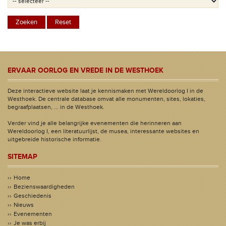
ERVAAR OORLOG EN VREDE IN DE WESTHOEK
Deze interactieve website laat je kennismaken met Wereldoorlog I in de
Westhoek. De centrale database omvat alle monumenten, sites, lokaties,
begraafplaatsen, ... in de Westhoek.
Verder vind je alle belangrijke evenementen die herinneren aan
Wereldoorlog I, een literatuurlijst, de musea, interessante websites en
uitgebreide historische informatie.
SITEMAP
Home
Bezienswaardigheden
Geschiedenis
Nieuws
Evenementen
Je was erbij