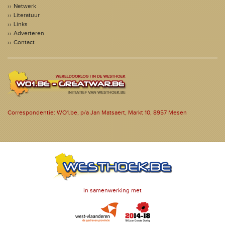
Netwerk
Literatuur
Links
Adverteren
Contact
Correspondentie: WO1.be, p/a Jan Matsaert, Markt 10, 8957 Mesen
in samenwerking met