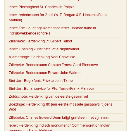
Ieper:
Plechtigheid St. Charles de Potyze
Ieper:
rededication for 2nd.Lt's. T. Brogan & E. Hopkins (Frank
Mahieu)
Ieper:
The Hauntings komt naar Ieper - laatste halte in
indrukwekkende rondreis
Zillebeke:
Herdenking Lt. Gilbert Talbot
Ieper:
Opening kunstinstallatie Nightwalker
Vlamertinge:
Herdenking Noel Chavasse
Zillebeke:
Rededication Captain Ernest Cecil Blencowe
Zillebeke:
Rededication Private John Walton
Sint-Jan:
Begrafenis Private John Tame
Sint-Jan:
Burial service for Pte. Tame (Frank Mahieu)
Zuidschote:
Herdenking van de eerste gasaanval
Boezinge:
Herdenking 110 jaar eerste massale gasaanval tijdens
WOI
Zillebeke:
Charles Edward Dean krijgt grafsteen met zijn naam
Ieper:
Herdenking Indisch monument / Commemoration Indian
monument (Frank Mahieu)