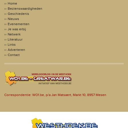
Home
Bezienswaardigheden
Geschiedenis
Nieuws
Evenementen
Je was erbij
Netwerk
Literatuur
Links
Adverteren
Contact
Correspondentie: WO1.be, p/a Jan Matsaert, Markt 10, 8957 Mesen