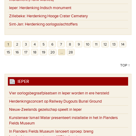
Ieper:
Herdenking Indisch monument
Zillebeke:
Herdenking Hooge Crater Cemetery
Sint-Jan:
Herdenking oorlogsslachtoffers
1
2
3
4
5
6
7
8
9
10
11
12
13
14
15
16
17
18
19
20
...
28
TOP ↑
IEPER
Vier oorlogsbegraafplaatsen in Ieper worden in ere hersteld
Herdenkingsconcert op Railway Dugouts Burial Ground
Nieuw-Zeelands gezelschap speelt in Ieper
Kunstenaar Ismail Matar presenteert installatie in het In Flanders
Fields Museum
In Flanders Fields Museum lanceert oproep: breng