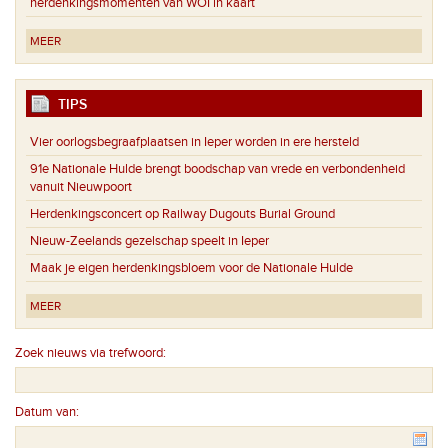
herdenkingsmomenten van WOI in kaart
MEER
TIPS
Vier oorlogsbegraafplaatsen in Ieper worden in ere hersteld
91e Nationale Hulde brengt boodschap van vrede en verbondenheid
vanuit Nieuwpoort
Herdenkingsconcert op Railway Dugouts Burial Ground
Nieuw-Zeelands gezelschap speelt in Ieper
Maak je eigen herdenkingsbloem voor de Nationale Hulde
MEER
Zoek nieuws via trefwoord:
Datum van: