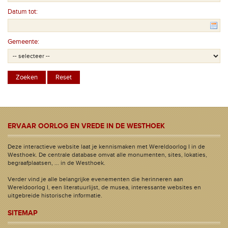
Datum tot:
Gemeente:
ERVAAR OORLOG EN VREDE IN DE WESTHOEK
Deze interactieve website laat je kennismaken met Wereldoorlog I in de
Westhoek. De centrale database omvat alle monumenten, sites, lokaties,
begraafplaatsen, ... in de Westhoek.
Verder vind je alle belangrijke evenementen die herinneren aan
Wereldoorlog I, een literatuurlijst, de musea, interessante websites en
uitgebreide historische informatie.
SITEMAP