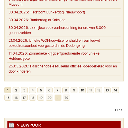
Museum
30.04.2026:
Fietstocht Bunkerdag (Nieuwpoort)
30.04.2026:
Bunkerdag in Koksijde
30.04.2026:
Jaarlijkse zoeavenherdenking ter ere van 8.000
gesneuvelden
21.04.2026:
Unieke WOI-houwitser onthuld en vernieuwd
bezoekersaanbod voorgesteld in de Dodengang
14.04.2026:
Zonnebeke krijgt erfgoedpremie voor unieke
Heldencrypte
25.03.2026:
Passchendaele Museum officieel goedgekeurd voor en
door kinderen
1
2
3
4
5
6
7
8
9
10
11
12
13
14
15
16
17
18
19
20
...
79
TOP ↑
NIEUWPOORT