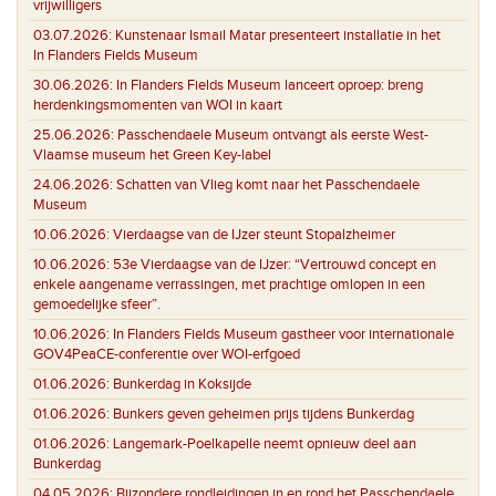
vrijwilligers
03.07.2026:
Kunstenaar Ismail Matar presenteert installatie in het
In Flanders Fields Museum
30.06.2026:
In Flanders Fields Museum lanceert oproep: breng
herdenkingsmomenten van WOI in kaart
25.06.2026:
Passchendaele Museum ontvangt als eerste West-
Vlaamse museum het Green Key-label
24.06.2026:
Schatten van Vlieg komt naar het Passchendaele
Museum
10.06.2026:
Vierdaagse van de IJzer steunt Stopalzheimer
10.06.2026:
53e Vierdaagse van de IJzer: “Vertrouwd concept en
enkele aangename verrassingen, met prachtige omlopen in een
gemoedelijke sfeer”.
10.06.2026:
In Flanders Fields Museum gastheer voor internationale
GOV4PeaCE-conferentie over WOI-erfgoed
01.06.2026:
Bunkerdag in Koksijde
01.06.2026:
Bunkers geven geheimen prijs tijdens Bunkerdag
01.06.2026:
Langemark-Poelkapelle neemt opnieuw deel aan
Bunkerdag
04.05.2026:
Bijzondere rondleidingen in en rond het Passchendaele