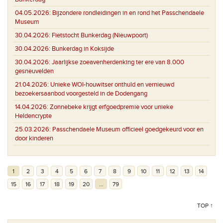
04.05.2026:
Bijzondere rondleidingen in en rond het Passchendaele
Museum
30.04.2026:
Fietstocht Bunkerdag (Nieuwpoort)
30.04.2026:
Bunkerdag in Koksijde
30.04.2026:
Jaarlijkse zoeavenherdenking ter ere van 8.000
gesneuvelden
21.04.2026:
Unieke WOI-houwitser onthuld en vernieuwd
bezoekersaanbod voorgesteld in de Dodengang
14.04.2026:
Zonnebeke krijgt erfgoedpremie voor unieke
Heldencrypte
25.03.2026:
Passchendaele Museum officieel goedgekeurd voor en
door kinderen
1
2
3
4
5
6
7
8
9
10
11
12
13
14
15
16
17
18
19
20
...
79
TOP ↑