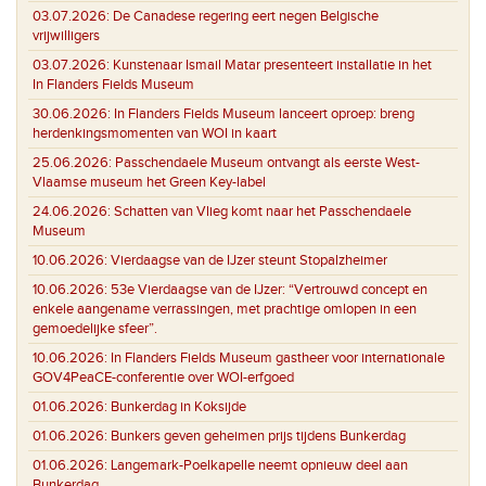
03.07.2026:
De Canadese regering eert negen Belgische
vrijwilligers
03.07.2026:
Kunstenaar Ismail Matar presenteert installatie in het
In Flanders Fields Museum
30.06.2026:
In Flanders Fields Museum lanceert oproep: breng
herdenkingsmomenten van WOI in kaart
25.06.2026:
Passchendaele Museum ontvangt als eerste West-
Vlaamse museum het Green Key-label
24.06.2026:
Schatten van Vlieg komt naar het Passchendaele
Museum
10.06.2026:
Vierdaagse van de IJzer steunt Stopalzheimer
10.06.2026:
53e Vierdaagse van de IJzer: “Vertrouwd concept en
enkele aangename verrassingen, met prachtige omlopen in een
gemoedelijke sfeer”.
10.06.2026:
In Flanders Fields Museum gastheer voor internationale
GOV4PeaCE-conferentie over WOI-erfgoed
01.06.2026:
Bunkerdag in Koksijde
01.06.2026:
Bunkers geven geheimen prijs tijdens Bunkerdag
01.06.2026:
Langemark-Poelkapelle neemt opnieuw deel aan
Bunkerdag