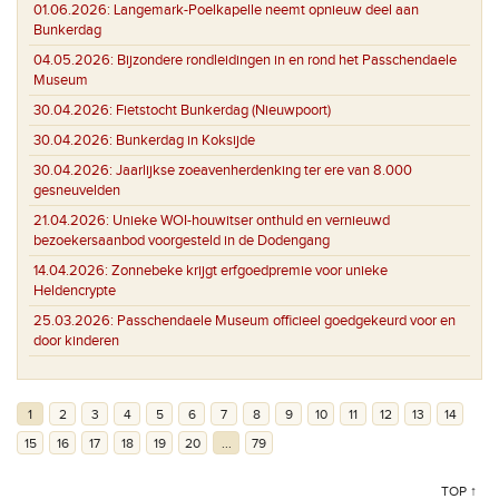
01.06.2026:
Langemark-Poelkapelle neemt opnieuw deel aan
Bunkerdag
04.05.2026:
Bijzondere rondleidingen in en rond het Passchendaele
Museum
30.04.2026:
Fietstocht Bunkerdag (Nieuwpoort)
30.04.2026:
Bunkerdag in Koksijde
30.04.2026:
Jaarlijkse zoeavenherdenking ter ere van 8.000
gesneuvelden
21.04.2026:
Unieke WOI-houwitser onthuld en vernieuwd
bezoekersaanbod voorgesteld in de Dodengang
14.04.2026:
Zonnebeke krijgt erfgoedpremie voor unieke
Heldencrypte
25.03.2026:
Passchendaele Museum officieel goedgekeurd voor en
door kinderen
1
2
3
4
5
6
7
8
9
10
11
12
13
14
15
16
17
18
19
20
...
79
TOP ↑