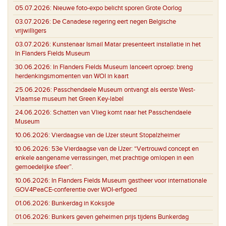
05.07.2026:
Nieuwe foto-expo belicht sporen Grote Oorlog
03.07.2026:
De Canadese regering eert negen Belgische
vrijwilligers
03.07.2026:
Kunstenaar Ismail Matar presenteert installatie in het
In Flanders Fields Museum
30.06.2026:
In Flanders Fields Museum lanceert oproep: breng
herdenkingsmomenten van WOI in kaart
25.06.2026:
Passchendaele Museum ontvangt als eerste West-
Vlaamse museum het Green Key-label
24.06.2026:
Schatten van Vlieg komt naar het Passchendaele
Museum
10.06.2026:
Vierdaagse van de IJzer steunt Stopalzheimer
10.06.2026:
53e Vierdaagse van de IJzer: “Vertrouwd concept en
enkele aangename verrassingen, met prachtige omlopen in een
gemoedelijke sfeer”.
10.06.2026:
In Flanders Fields Museum gastheer voor internationale
GOV4PeaCE-conferentie over WOI-erfgoed
01.06.2026:
Bunkerdag in Koksijde
01.06.2026:
Bunkers geven geheimen prijs tijdens Bunkerdag