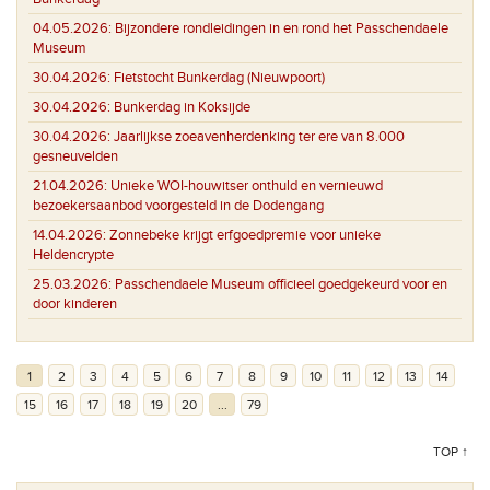
04.05.2026:
Bijzondere rondleidingen in en rond het Passchendaele
Museum
30.04.2026:
Fietstocht Bunkerdag (Nieuwpoort)
30.04.2026:
Bunkerdag in Koksijde
30.04.2026:
Jaarlijkse zoeavenherdenking ter ere van 8.000
gesneuvelden
21.04.2026:
Unieke WOI-houwitser onthuld en vernieuwd
bezoekersaanbod voorgesteld in de Dodengang
14.04.2026:
Zonnebeke krijgt erfgoedpremie voor unieke
Heldencrypte
25.03.2026:
Passchendaele Museum officieel goedgekeurd voor en
door kinderen
1
2
3
4
5
6
7
8
9
10
11
12
13
14
15
16
17
18
19
20
...
79
TOP ↑