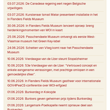
03.07.2026:
De Canadese regering eert negen Belgische
vrijwilligers
03.07.2026:
Kunstenaar Ismail Matar presenteert installatie in het
In Flanders Fields Museum
30.06.2026:
In Flanders Fields Museum lanceert oproep: breng
herdenkingsmomenten van WOI in kaart
25.06.2026:
Passchendaele Museum ontvangt als eerste West-
Vlaamse museum het Green Key-label
24.06.2026:
Schatten van Vlieg komt naar het Passchendaele
Museum
10.06.2026:
Vierdaagse van de IJzer steunt Stopalzheimer
10.06.2026:
53e Vierdaagse van de IJzer: “Vertrouwd concept en
enkele aangename verrassingen, met prachtige omlopen in een
gemoedelijke sfeer”.
10.06.2026:
In Flanders Fields Museum gastheer voor internationale
GOV4PeaCE-conferentie over WOI-erfgoed
01.06.2026:
Bunkerdag in Koksijde
01.06.2026:
Bunkers geven geheimen prijs tijdens Bunkerdag
01.06.2026:
Langemark-Poelkapelle neemt opnieuw deel aan
Bunkerdag