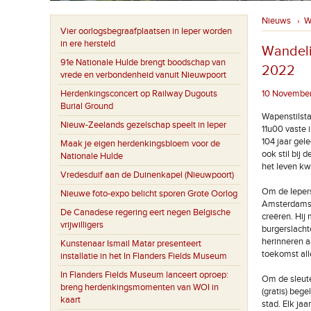
Nieuws
W
›
Vier oorlogsbegraafplaatsen in Ieper worden
in ere hersteld
Wandeli
91e Nationale Hulde brengt boodschap van
2022
vrede en verbondenheid vanuit Nieuwpoort
Herdenkingsconcert op Railway Dugouts
10 November 
Burial Ground
Wapenstilsta
Nieuw-Zeelands gezelschap speelt in Ieper
11u00 vaste 
104 jaar gel
Maak je eigen herdenkingsbloem voor de
ook stil bij 
Nationale Hulde
het leven kw
Vredesduif aan de Duinenkapel (Nieuwpoort)
Om de Iepers
Nieuwe foto-expo belicht sporen Grote Oorlog
Amsterdamse 
De Canadese regering eert negen Belgische
creëren. Hij
vrijwilligers
burgerslachto
herinneren a
Kunstenaar Ismail Matar presenteert
toekomst all
installatie in het In Flanders Fields Museum
In Flanders Fields Museum lanceert oproep:
Om de sleute
breng herdenkingsmomenten van WOI in
(gratis) beg
kaart
stad. Elk ja