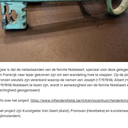
t jaar is dat de nabestaanden van de familie Notebaert, speciaal voor deze gelege
n Frankrijk naar Ieper gekomen zijn om een wandeling mee te stappen. Op de pl
ronzen sleutels zijn verankerd waarop de namen van Joseph (+7/11/1914), Albert (+6
6/11/1914) Notebaert te lezen zijn, wordt in aanwezigheid van de familie Notebaert
echtigheid georganiseerd.
fo over het project:
https://www.inflandersfields.be/nl/kenniscentrum/herdenking
 het project zijn Kunstgieter Van Geert (Aalst), Pronovan (Harelbeke) en kunstenaa
 (Amsterdam).