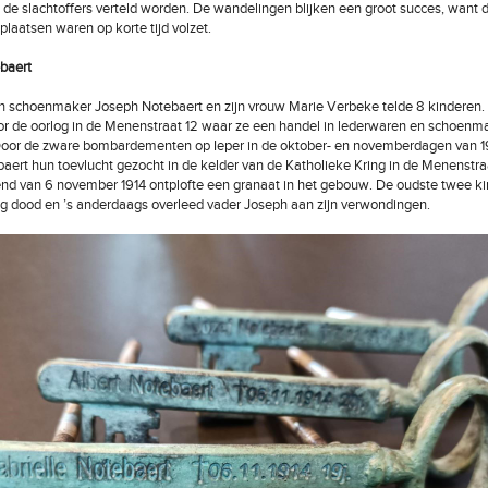
 de slachtoffers verteld worden. De wandelingen blijken een groot succes, want 
plaatsen waren op korte tijd volzet.
baert
n schoenmaker Joseph Notebaert en zijn vrouw Marie Verbeke telde 8 kinderen.
 de oorlog in de Menenstraat 12 waar ze een handel in lederwaren en schoenm
Door de zware bombardementen op Ieper in de oktober- en novemberdagen van 1
baert hun toevlucht gezocht in de kelder van de Katholieke Kring in de Menenstraa
nd van 6 november 1914 ontplofte een granaat in het gebouw. De oudste twee k
g dood en ’s anderdaags overleed vader Joseph aan zijn verwondingen.