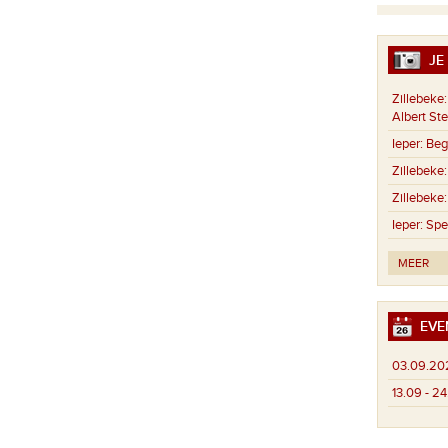
JE 
Zillebeke:
Albert St
Ieper:
Begr
Zillebeke:
Zillebeke:
Ieper:
Spe
MEER
EVE
03.09.20
13.09 - 2