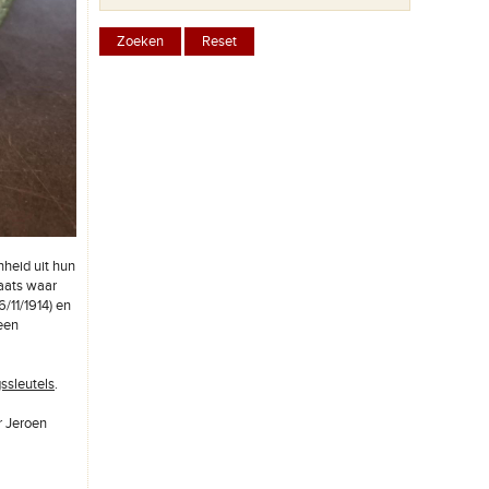
nheid uit hun
aats waar
/11/1914) en
 een
ssleutels
.
r Jeroen