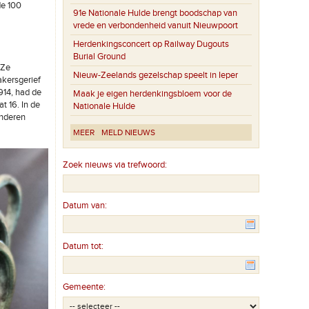
de 100
91e Nationale Hulde brengt boodschap van
vrede en verbondenheid vanuit Nieuwpoort
Herdenkingsconcert op Railway Dugouts
Burial Ground
 Ze
Nieuw-Zeelands gezelschap speelt in Ieper
akersgerief
914, had de
Maak je eigen herdenkingsbloem voor de
t 16. In de
Nationale Hulde
inderen
MEER
MELD NIEUWS
Zoek nieuws via trefwoord:
Datum van:
Datum tot:
Gemeente: