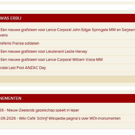
WAS ERBIJ
Een nieuwe grafsteen voor Lance Corporal John Edgar Springate MM en Serjeant
evens
afenis Franse soldaten
Een nieuwe grafsteen voor Lieutenant Leslie Harvey
Een nieuwe grafsteen voor Lance Corporal William Voice MM
ciale Last Post ANZAC Day
NEMENTEN
26 -
Nieuw-Zeelands gezelschap speelt in Ieper
4.09.2026 -
Wiki Café: Schrijf Wikipedia-pagina’s over WOI-monumenten