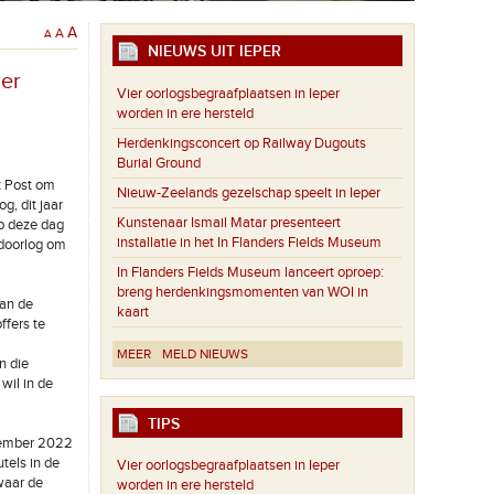
A
A
A
NIEUWS UIT IEPER
ber
Vier oorlogsbegraafplaatsen in Ieper
worden in ere hersteld
Herdenkingsconcert op Railway Dugouts
Burial Ground
t Post om
Nieuw-Zeelands gezelschap speelt in Ieper
g, dit jaar
Kunstenaar Ismail Matar presenteert
op deze dag
installatie in het In Flanders Fields Museum
eldoorlog om
In Flanders Fields Museum lanceert oproep:
breng herdenkingsmomenten van WOI in
aan de
kaart
ffers te
MEER
MELD NIEUWS
n die
wil in de
TIPS
ovember 2022
tels in de
Vier oorlogsbegraafplaatsen in Ieper
waar de
worden in ere hersteld