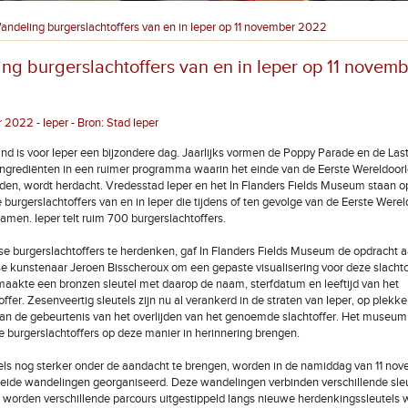
andeling burgerslachtoffers van en in Ieper op 11 november 2022
ng burgerslachtoffers van en in Ieper op 11 novem
2022 - Ieper - Bron: Stad Ieper
nd is voor Ieper een bijzondere dag. Jaarlijks vormen de Poppy Parade en de Las
ingrediënten in een ruimer programma waarin het einde van de Eerste Wereldoorlo
eden, wordt herdacht. Vredesstad Ieper en het In Flanders Fields Museum staan 
de burgerslachtoffers van en in Ieper die tijdens of ten gevolge van de Eerste Wer
amen. Ieper telt ruim 700 burgerslachtoffers.
e burgerslachtoffers te herdenken, gaf In Flanders Fields Museum de opdracht 
kunstenaar Jeroen Bisscheroux om een gepaste visualisering voor deze slachto
 maakte een bronzen sleutel met daarop de naam, sterfdatum en leeftijd van het
ffer. Zesenveertig sleutels zijn nu al verankerd in de straten van Ieper, op plekke
an de gebeurtenis van het overlijden van het genoemde slachtoffer. Het museum 
e burgerslachtoffers op deze manier in herinnering brengen.
ls nog sterker onder de aandacht te brengen, worden in de namiddag van 11 n
eleide wandelingen georganiseerd. Deze wandelingen verbinden verschillende sleu
ar worden verschillende parcours uitgestippeld langs nieuwe herdenkingssleutels 