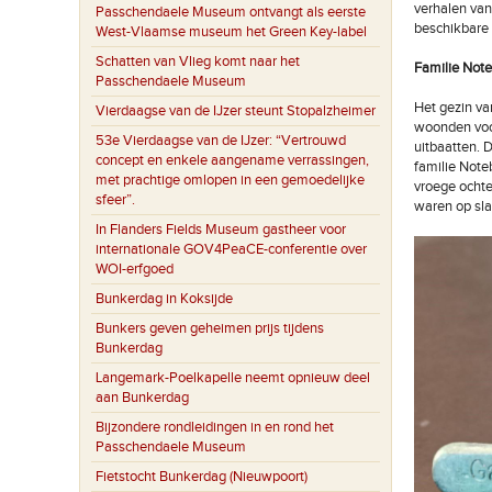
verhalen van
Passchendaele Museum ontvangt als eerste
beschikbare 
West-Vlaamse museum het Green Key-label
Schatten van Vlieg komt naar het
Familie Note
Passchendaele Museum
Het gezin va
Vierdaagse van de IJzer steunt Stopalzheimer
woonden voor
53e Vierdaagse van de IJzer: “Vertrouwd
uitbaatten. 
concept en enkele aangename verrassingen,
familie Note
met prachtige omlopen in een gemoedelijke
vroege ochte
sfeer”.
waren op sla
In Flanders Fields Museum gastheer voor
internationale GOV4PeaCE-conferentie over
WOI-erfgoed
Bunkerdag in Koksijde
Bunkers geven geheimen prijs tijdens
Bunkerdag
Langemark-Poelkapelle neemt opnieuw deel
aan Bunkerdag
Bijzondere rondleidingen in en rond het
Passchendaele Museum
Fietstocht Bunkerdag (Nieuwpoort)