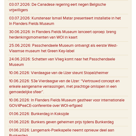
03.07.2026:
De Canadese regering eert negen Belgische
vrijwilligers
03.07.2026:
Kunstenaar Ismail Matar presenteert installatie in het
In Flanders Fields Museum
30.06.2026:
In Flanders Fields Museum lanceert oproep: breng
herdenkingsmomenten van WOI in kaart
25.06.2026:
Passchendaele Museum ontvangt als eerste West-
Vlaamse museum het Green Key-label
24.06.2026:
Schatten van Vlieg komt naar het Passchendaele
Museum
10.06.2026:
Vierdaagse van de IJzer steunt Stopalzheimer
10.06.2026:
53e Vierdaagse van de IJzer: “Vertrouwd concept en
enkele aangename verrassingen, met prachtige omlopen in een
gemoedelijke sfeer”.
10.06.2026:
In Flanders Fields Museum gastheer voor internationale
GOV4PeaCE-conferentie over WOI-erfgoed
01.06.2026:
Bunkerdag in Koksijde
01.06.2026:
Bunkers geven geheimen prijs tijdens Bunkerdag
01.06.2026:
Langemark-Poelkapelle neemt opnieuw deel aan
Bunkerdag