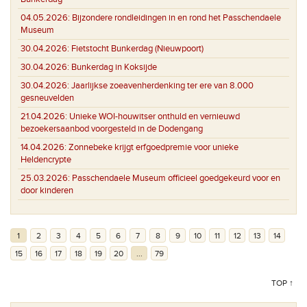
04.05.2026:
Bijzondere rondleidingen in en rond het Passchendaele
Museum
30.04.2026:
Fietstocht Bunkerdag (Nieuwpoort)
30.04.2026:
Bunkerdag in Koksijde
30.04.2026:
Jaarlijkse zoeavenherdenking ter ere van 8.000
gesneuvelden
21.04.2026:
Unieke WOI-houwitser onthuld en vernieuwd
bezoekersaanbod voorgesteld in de Dodengang
14.04.2026:
Zonnebeke krijgt erfgoedpremie voor unieke
Heldencrypte
25.03.2026:
Passchendaele Museum officieel goedgekeurd voor en
door kinderen
1
2
3
4
5
6
7
8
9
10
11
12
13
14
15
16
17
18
19
20
...
79
TOP ↑