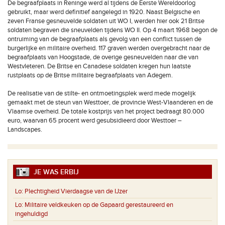
De begraafplaats in Reninge werd al tijdens de Eerste Wereldoorlog
gebruikt, maar werd definitief aangelegd in 1920. Naast Belgische en
zeven Franse gesneuvelde soldaten uit WO I, werden hier ook 21 Britse
soldaten begraven die sneuvelden tijdens WO II. Op 4 maart 1968 begon de
ontruiming van de begraafplaats als gevolg van een conflict tussen de
burgerlijke en militaire overheid. 117 graven werden overgebracht naar de
begraafplaats van Hoogstade, de overige gesneuvelden naar die van
Westvleteren. De Britse en Canadese soldaten kregen hun laatste
rustplaats op de Britse militaire begraafplaats van Adegem.
De realisatie van de stilte- en ontmoetingsplek werd mede mogelijk
gemaakt met de steun van Westtoer, de provincie West-Vlaanderen en de
Vlaamse overheid. De totale kostprijs van het project bedraagt 80.000
euro, waarvan 65 procent werd gesubsidieerd door Westtoer –
Landscapes.
JE WAS ERBIJ
Lo:
Plechtigheid Vierdaagse van de IJzer
Lo:
Militaire veldkeuken op de Gapaard gerestaureerd en
ingehuldigd