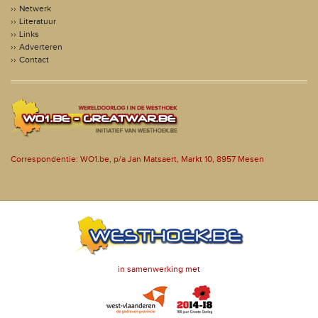
Netwerk
Literatuur
Links
Adverteren
Contact
Correspondentie: WO1.be, p/a Jan Matsaert, Markt 10, 8957 Mesen
in samenwerking met