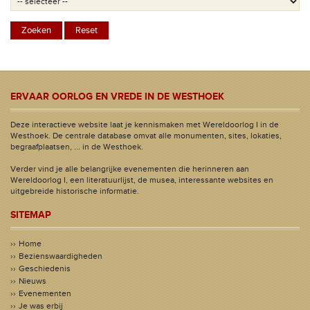
ERVAAR OORLOG EN VREDE IN DE WESTHOEK
Deze interactieve website laat je kennismaken met Wereldoorlog I in de
Westhoek. De centrale database omvat alle monumenten, sites, lokaties,
begraafplaatsen, ... in de Westhoek.
Verder vind je alle belangrijke evenementen die herinneren aan
Wereldoorlog I, een literatuurlijst, de musea, interessante websites en
uitgebreide historische informatie.
SITEMAP
Home
Bezienswaardigheden
Geschiedenis
Nieuws
Evenementen
Je was erbij