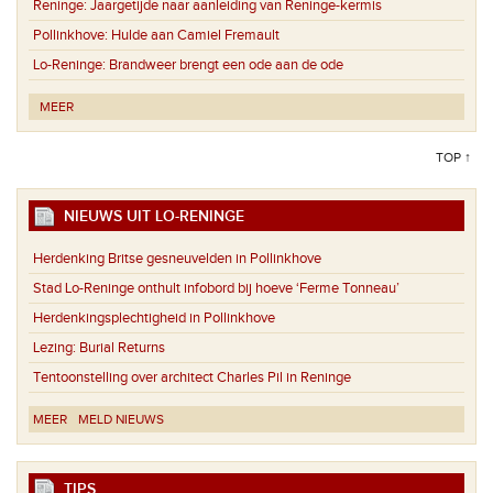
Reninge:
Jaargetijde naar aanleiding van Reninge-kermis
Pollinkhove:
Hulde aan Camiel Fremault
Lo-Reninge:
Brandweer brengt een ode aan de ode
MEER
TOP ↑
NIEUWS UIT LO-RENINGE
Herdenking Britse gesneuvelden in Pollinkhove
Stad Lo-Reninge onthult infobord bij hoeve ‘Ferme Tonneau’
Herdenkingsplechtigheid in Pollinkhove
Lezing: Burial Returns
Tentoonstelling over architect Charles Pil in Reninge
MEER
MELD NIEUWS
TIPS