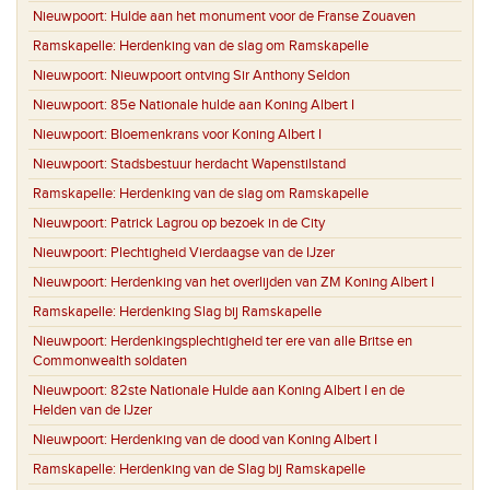
Nieuwpoort:
Hulde aan het monument voor de Franse Zouaven
Ramskapelle:
Herdenking van de slag om Ramskapelle
Nieuwpoort:
Nieuwpoort ontving Sir Anthony Seldon
Nieuwpoort:
85e Nationale hulde aan Koning Albert I
Nieuwpoort:
Bloemenkrans voor Koning Albert I
Nieuwpoort:
Stadsbestuur herdacht Wapenstilstand
Ramskapelle:
Herdenking van de slag om Ramskapelle
Nieuwpoort:
Patrick Lagrou op bezoek in de City
Nieuwpoort:
Plechtigheid Vierdaagse van de IJzer
Nieuwpoort:
Herdenking van het overlijden van ZM Koning Albert I
Ramskapelle:
Herdenking Slag bij Ramskapelle
Nieuwpoort:
Herdenkingsplechtigheid ter ere van alle Britse en
Commonwealth soldaten
Nieuwpoort:
82ste Nationale Hulde aan Koning Albert I en de
Helden van de IJzer
Nieuwpoort:
Herdenking van de dood van Koning Albert I
Ramskapelle:
Herdenking van de Slag bij Ramskapelle