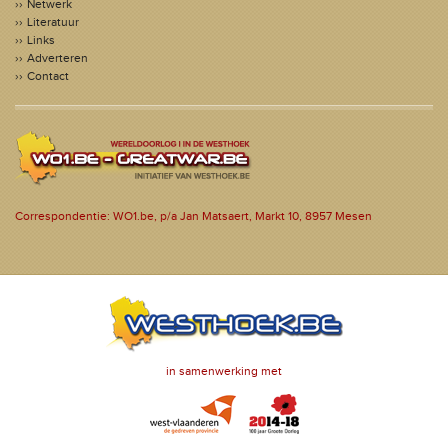
Netwerk
Literatuur
Links
Adverteren
Contact
Correspondentie: WO1.be, p/a Jan Matsaert, Markt 10, 8957 Mesen
in samenwerking met