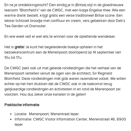
En na je ontdekkingstocht? Dan eindig je in (Britse) stijl in de gloednieuwe
tearoom "Blomfield's" van de CWGC, met een kopje Engelse thee. Wie een
warme drank bestelt, krijgt gratis een verse traditioneel Britse scone. Een
lekker lichtzoet broodje met confituur en cream, vers gebakken door Deb’s
Tea Garden uit Dranouter.
En wie weet valt er wel iets te winnen voor de oplettende wandelaar.
Het is
gratis
! Je kunt het begeleidende boekje ophalen in het
bezoekerscentrum aan de Menenpoort doorlopend op 14 september van
10u tot 17u.
De CWGC pakt ook uit met geleide rondleidingen die het verhaal van de
Menenpoort vertellen vanuit de ogen van de architect, Sir Reginald
Blomfield. Deze rondleidingen mét gids waren razendsnel volzet. We willen
echter op het hart drukken dat de CWGC ook in de toekomst terug
gelijkaardige rondleidingen en activiteiten in en rond de Menenpoort zal
voorzien. Hou dus zeker onze kanalen in de gaten!
Praktische informatie
Locatie: Menenpoort, Menentraat Ieper.
Informatie: CWGC Visitor Information Center, Menenstraat 46, 8900
Ieper