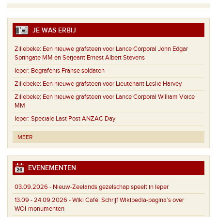
JE WAS ERBIJ
Zillebeke:
Een nieuwe grafsteen voor Lance Corporal John Edgar
Springate MM en Serjeant Ernest Albert Stevens
Ieper:
Begrafenis Franse soldaten
Zillebeke:
Een nieuwe grafsteen voor Lieutenant Leslie Harvey
Zillebeke:
Een nieuwe grafsteen voor Lance Corporal William Voice
MM
Ieper:
Speciale Last Post ANZAC Day
MEER
EVENEMENTEN
03.09.2026 -
Nieuw-Zeelands gezelschap speelt in Ieper
13.09 - 24.09.2026 -
Wiki Café: Schrijf Wikipedia-pagina’s over
WOI-monumenten