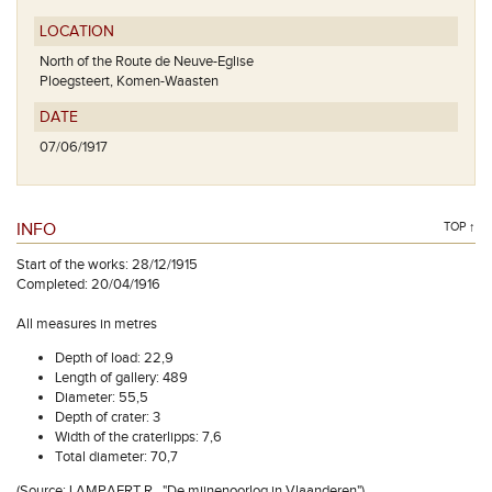
LOCATION
North of the Route de Neuve-Eglise
Ploegsteert, Komen-Waasten
DATE
07/06/1917
INFO
TOP ↑
Start of the works: 28/12/1915
Completed: 20/04/1916
All measures in metres
Depth of load: 22,9
Length of gallery: 489
Diameter: 55,5
Depth of crater: 3
Width of the craterlipps: 7,6
Total diameter: 70,7
(Source: LAMPAERT R., "De mijnenoorlog in Vlaanderen")