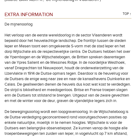
EXTRA INFORMATION
TOP ↑
De mijnenoorlog
Het verloop van de eerste wereldoorlog in de sector Vlaanderen wordt
bepaald door het heuvelachtige landschap. De frontlijn tussen de steden
Ieper en Mesen toont een omgekeerde S-vorm met de stad Ieper en het
dorp Wijtschate als de respectievelijke centra. De Duitsers hebben het over
de Ypernbogen en de Wijtschatebogen, de Britten spreken daarentegen
van de Ypres Salient en de Messines Ridge. In de noordelijke Westhoek,
vanaf Driegrachten tot Nieuwpoort, houdt de onderwaterzetting van de
IJzervlakte in 1914 de Duitse opmars tegen. Daardoor is de heuvelrug voor
de Duitsers de enige weg naar zee en naar de kanaalhavens Duinkerke en
Calais. De geallieerden dienen de heuvels dus kost wat kost te verdedigen.
De strijd is bikkelhard en meedogenloos. Britse en Franse troepen slagen
erin de Duitsers tot stilstand te brengen. Uitgeput van de zware gevechten
en met de winter voor de deur, graven de vijandelijke legers zich in.
De bewegingsoorlog wordt een loopgravenoorlog. In de Wijtschateboog is
de Duitse verdediging geconcentreerd rond vooruitgeschoven posities op
enkele natuurlijke, moeilijk in te nemen hoogtes. Wijtschate is voor de
Duitsers een belangrijke observatiepost. Ze kunnen vanop de hoogte alle
troepenbewegingen ten zuiden van Ieper, in vogelvlucht op 7 km afstand,