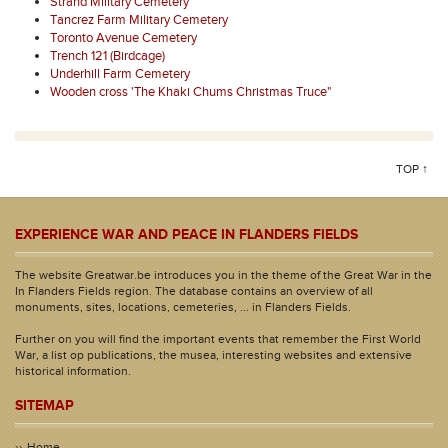
Strand Military Cemetery
Tancrez Farm Military Cemetery
Toronto Avenue Cemetery
Trench 121 (Birdcage)
Underhill Farm Cemetery
Wooden cross 'The Khaki Chums Christmas Truce"
TOP ↑
EXPERIENCE WAR AND PEACE IN FLANDERS FIELDS
The website Greatwar.be introduces you in the theme of the Great War in the
In Flanders Fields region. The database contains an overview of all
monuments, sites, locations, cemeteries, ... in Flanders Fields.
Further on you will find the important events that remember the First World
War, a list op publications, the musea, interesting websites and extensive
historical information.
SITEMAP
Home