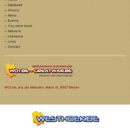
Database
History
News
Events
You were there
Network
Literature
Links
Contact
WO1.be, p/a Jan Matsaert, Markt 10, 8957 Mesen