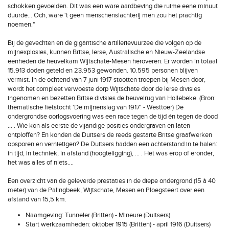
schokken gevoelden. Dit was een ware aardbeving die ruime eene minuut
duurde... Och, ware 't geen menschenslachterij men zou het prachtig
noemen."
Bij de gevechten en de gigantische artillerievuurzee die volgen op de
mijnexplosies, kunnen Britse, Ierse, Australische en Nieuw-Zeelandse
eenheden de heuvelkam Wijtschate-Mesen heroveren. Er worden in totaal
15.913 doden geteld en 23.953 gewonden. 10.595 personen blijven
vermist. In de ochtend van 7 juni 1917 stootten troepen bij Mesen door,
wordt het compleet verwoeste dorp Wijtschate door de Ierse divisies
ingenomen en bezetten Britse divisies de heuvelrug van Hollebeke. (Bron:
thematische fietstocht 'De mijnenslag van 1917' - Westtoer) De
ondergrondse oorlogsvoering was een race tegen de tijd én tegen de dood
... . Wie kon als eerste de vijandige posities ondergraven en laten
ontploffen? En konden de Duitsers de reeds gestarte Britse graafwerken
opsporen en vernietigen? De Duitsers hadden een achterstand in te halen:
in tijd, in techniek, in afstand (hoogteligging), ... . Het was erop of eronder,
het was alles of niets....
Een overzicht van de geleverde prestaties in de diepe ondergrond (15 à 40
meter) van de Palingbeek, Wijtschate, Mesen en Ploegsteert over een
afstand van 15,5 km.
Naamgeving: Tunneler (Britten) - Mineure (Duitsers)
Start werkzaamheden: oktober 1915 (Britten) - april 1916 (Duitsers)