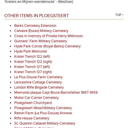
'Kraters en Mijnen-wandelroute' - Westtoer)
OTHER ITEMS IN PLOEGSTEERT
TOP ↑
Berks Cemetery Extension
Calvaire (Essex) Military Cemetery
Cross in memory of Private Harry Wilkinson
Gunners' Farm Military Cemetery
Hyde Park Corner (Royal Berks) Cemetery
Hyde Park Memorial
Krater Trench 122 (left)
Krater Trench 122 (right)
Krater Trench 127 (left)
Krater Trench 127 (right)
La Plus Douve Farm Cemetery
Lancashire Cottage Cemetery
London Rifle Brigade Cemetery
Memorial plaque Capt Bruce Bairnsfather 1887-1959
Motor Car Corner Cemetery
Ploegsteert Churchyard
Ploegsteert Wood Military Cemetery
Ration Farm (La Plus Douve) Annexe
Rifle House Cemetery
St. Quentin Cabaret Military Cemetery