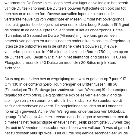
waarnemen. De Britse linies liggen heel wat lager en volledig in het bereik
van de Duitse kanonnen. De Duitsers bouwen Wijtschate dan ook om tot
een niet in te nemen fort. Diverse aanvallen lopen te pletter op de
versterkte heuvelrug van Wijtschate en Mesen. Omdat het bovengronds
niet lukt, gooien beide legers het over een andere boeg. Reeds in 1915 gaat
de oorlog in de gehele Ypres Salient heeft stilletjes ondergronds. Britse
(Tunnelers of Sappers) en Duitse (Mineure) mijnwerkers graven een
netwerk van gangen en tunnels naar en onder elkaars posities. Regelmatig
laten ze die ontploffen en in de ontstane kraters bouwen zij nieuwe
versterkte posities uit. In 1916 alleen al blazen de Britten 750 mijnen op en
de Duitsers 696. Begin 1917 zijn er in het niemandsland tussen Hill 60 en
Ploegsteert meer dan 40 Duitse en meer dan 20 Britse mijnkraters
zichtbaar.
Dit is nog maar klein bier in vergelijking met wat er gebeurt op 7 juni 1917.
Om 4:10 in de ochtend (Zero Hour) brengen de Britten tussen Hill 60
(Zillebeke) en The Birdcage (ten zuidwesten van Waasten) 19 dieptemijnen
tegelijk tot ontploffing. De gigantische explosies vernielen de vijandige
stellingen en slaan enorme kraters in het landschap. Een bunker wordt
zelfs ondersteboven gekeerd. De ontploffingen zouden tot in Londen te
horen zijn geweest. Achiel Van Walleghem, onderpastoor van Dikkebus,
getuigt: "'t Was juist 4 ure en 't eerste daglicht begon te schemeren toen ik
almeteens het reusachtigste en tevens het ijselijk prachtigste vuurwerk zag
dat ooit in Vlaanderen ontstoken wierd, een ware volkaan, 't was of gansch
het zuidoosten vuur spuwde... Het duurde nog eenige seconden eer wij de