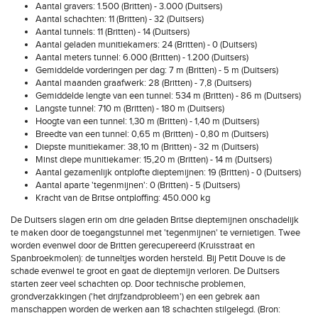
Aantal gravers: 1.500 (Britten) - 3.000 (Duitsers)
Aantal schachten: 11 (Britten) - 32 (Duitsers)
Aantal tunnels: 11 (Britten) - 14 (Duitsers)
Aantal geladen munitiekamers: 24 (Britten) - 0 (Duitsers)
Aantal meters tunnel: 6.000 (Britten) - 1.200 (Duitsers)
Gemiddelde vorderingen per dag: 7 m (Britten) - 5 m (Duitsers)
Aantal maanden graafwerk: 28 (Britten) - 7,8 (Duitsers)
Gemiddelde lengte van een tunnel: 534 m (Britten) - 86 m (Duitsers)
Langste tunnel: 710 m (Britten) - 180 m (Duitsers)
Hoogte van een tunnel: 1,30 m (Britten) - 1,40 m (Duitsers)
Breedte van een tunnel: 0,65 m (Britten) - 0,80 m (Duitsers)
Diepste munitiekamer: 38,10 m (Britten) - 32 m (Duitsers)
Minst diepe munitiekamer: 15,20 m (Britten) - 14 m (Duitsers)
Aantal gezamenlijk ontplofte dieptemijnen: 19 (Britten) - 0 (Duitsers)
Aantal aparte 'tegenmijnen': 0 (Britten) - 5 (Duitsers)
Kracht van de Britse ontploffing: 450.000 kg
De Duitsers slagen erin om drie geladen Britse dieptemijnen onschadelijk
te maken door de toegangstunnel met 'tegenmijnen' te vernietigen. Twee
worden evenwel door de Britten gerecupereerd (Kruisstraat en
Spanbroekmolen): de tunneltjes worden hersteld. Bij Petit Douve is de
schade evenwel te groot en gaat de dieptemijn verloren. De Duitsers
starten zeer veel schachten op. Door technische problemen,
grondverzakkingen ('het drijfzandprobleem') en een gebrek aan
manschappen worden de werken aan 18 schachten stilgelegd. (Bron: