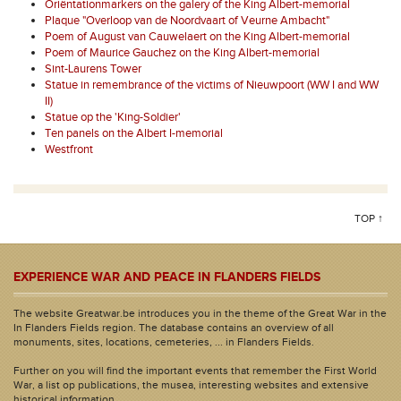
Oriëntationmarkers on the galery of the King Albert-memorial
Plaque "Overloop van de Noordvaart of Veurne Ambacht"
Poem of August van Cauwelaert on the King Albert-memorial
Poem of Maurice Gauchez on the King Albert-memorial
Sint-Laurens Tower
Statue in remembrance of the victims of Nieuwpoort (WW I and WW
II)
Statue op the 'King-Soldier'
Ten panels on the Albert I-memorial
Westfront
TOP ↑
EXPERIENCE WAR AND PEACE IN FLANDERS FIELDS
The website Greatwar.be introduces you in the theme of the Great War in the
In Flanders Fields region. The database contains an overview of all
monuments, sites, locations, cemeteries, ... in Flanders Fields.
Further on you will find the important events that remember the First World
War, a list op publications, the musea, interesting websites and extensive
historical information.