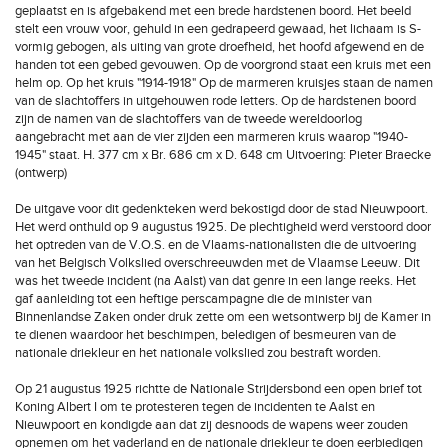
geplaatst en is afgebakend met een brede hardstenen boord. Het beeld
stelt een vrouw voor, gehuld in een gedrapeerd gewaad, het lichaam is S-
vormig gebogen, als uiting van grote droefheid, het hoofd afgewend en de
handen tot een gebed gevouwen. Op de voorgrond staat een kruis met een
helm op. Op het kruis "1914-1918" Op de marmeren kruisjes staan de namen
van de slachtoffers in uitgehouwen rode letters. Op de hardstenen boord
zijn de namen van de slachtoffers van de tweede wereldoorlog
aangebracht met aan de vier zijden een marmeren kruis waarop "1940-
1945" staat. H. 377 cm x Br. 686 cm x D. 648 cm Uitvoering: Pieter Braecke
(ontwerp)
De uitgave voor dit gedenkteken werd bekostigd door de stad Nieuwpoort.
Het werd onthuld op 9 augustus 1925. De plechtigheid werd verstoord door
het optreden van de V.O.S. en de Vlaams-nationalisten die de uitvoering
van het Belgisch Volkslied overschreeuwden met de Vlaamse Leeuw. Dit
was het tweede incident (na Aalst) van dat genre in een lange reeks. Het
gaf aanleiding tot een heftige perscampagne die de minister van
Binnenlandse Zaken onder druk zette om een wetsontwerp bij de Kamer in
te dienen waardoor het beschimpen, beledigen of besmeuren van de
nationale driekleur en het nationale volkslied zou bestraft worden.
Op 21 augustus 1925 richtte de Nationale Strijdersbond een open brief tot
Koning Albert I om te protesteren tegen de incidenten te Aalst en
Nieuwpoort en kondigde aan dat zij desnoods de wapens weer zouden
opnemen om het vaderland en de nationale driekleur te doen eerbiedigen