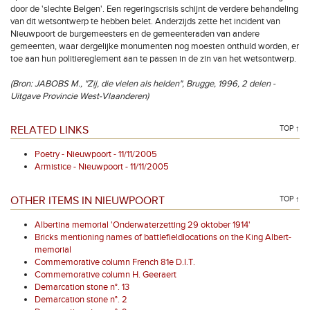
door de 'slechte Belgen'. Een regeringscrisis schijnt de verdere behandeling
van dit wetsontwerp te hebben belet. Anderzijds zette het incident van
Nieuwpoort de burgemeesters en de gemeenteraden van andere
gemeenten, waar dergelijke monumenten nog moesten onthuld worden, er
toe aan hun politiereglement aan te passen in de zin van het wetsontwerp.
(Bron: JABOBS M., "Zij, die vielen als helden", Brugge, 1996, 2 delen -
Uitgave Provincie West-Vlaanderen)
RELATED LINKS
TOP ↑
Poetry - Nieuwpoort - 11/11/2005
Armistice - Nieuwpoort - 11/11/2005
OTHER ITEMS IN NIEUWPOORT
TOP ↑
Albertina memorial 'Onderwaterzetting 29 oktober 1914'
Bricks mentioning names of battlefieldlocations on the King Albert-
memorial
Commemorative column French 81e D.I.T.
Commemorative column H. Geeraert
Demarcation stone n°. 13
Demarcation stone n°. 2