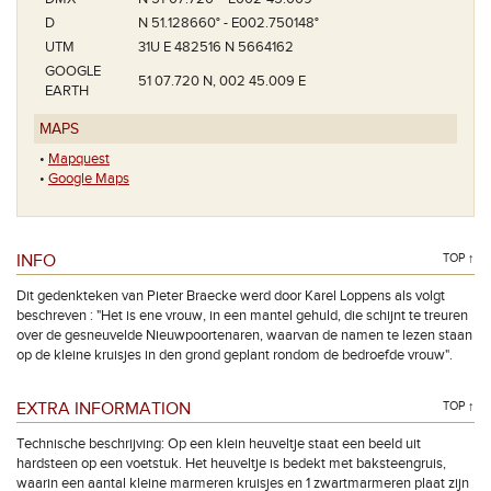
D
N 51.128660° - E002.750148°
UTM
31U E 482516 N 5664162
GOOGLE
51 07.720 N, 002 45.009 E
EARTH
MAPS
•
Mapquest
•
Google Maps
INFO
TOP ↑
Dit gedenkteken van Pieter Braecke werd door Karel Loppens als volgt
beschreven : "Het is ene vrouw, in een mantel gehuld, die schijnt te treuren
over de gesneuvelde Nieuwpoortenaren, waarvan de namen te lezen staan
op de kleine kruisjes in den grond geplant rondom de bedroefde vrouw".
EXTRA INFORMATION
TOP ↑
Technische beschrijving: Op een klein heuveltje staat een beeld uit
hardsteen op een voetstuk. Het heuveltje is bedekt met baksteengruis,
waarin een aantal kleine marmeren kruisjes en 1 zwartmarmeren plaat zijn