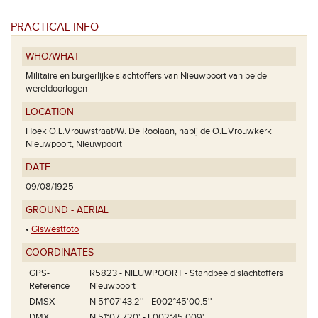
PRACTICAL INFO
WHO/WHAT
Militaire en burgerlijke slachtoffers van Nieuwpoort van beide
wereldoorlogen
LOCATION
Hoek O.L.Vrouwstraat/W. De Roolaan, nabij de O.L.Vrouwkerk
Nieuwpoort, Nieuwpoort
DATE
09/08/1925
GROUND - AERIAL
•
Giswestfoto
COORDINATES
GPS-
R5823 - NIEUWPOORT - Standbeeld slachtoffers
Reference
Nieuwpoort
DMSX
N 51°07'43.2'' - E002°45'00.5''
DMX
N 51°07.720' - E002°45.009'