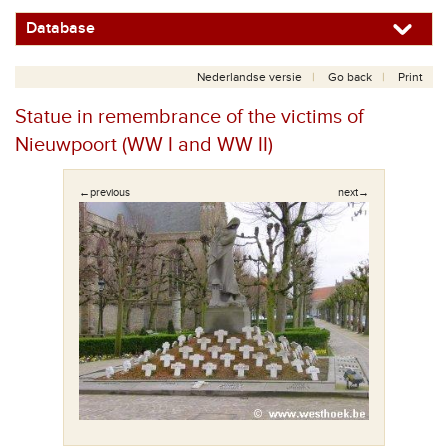
Database
Nederlandse versie
Go back
Print
Statue in remembrance of the victims of
Nieuwpoort (WW I and WW II)
←previous
next→