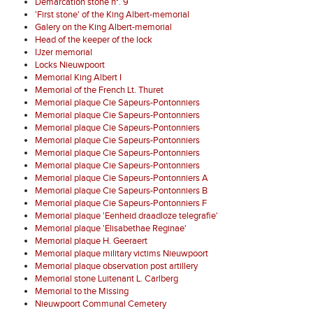
Demarcation stone n°. 9
'First stone' of the King Albert-memorial
Galery on the King Albert-memorial
Head of the keeper of the lock
IJzer memorial
Locks Nieuwpoort
Memorial King Albert I
Memorial of the French Lt. Thuret
Memorial plaque Cie Sapeurs-Pontonniers
Memorial plaque Cie Sapeurs-Pontonniers
Memorial plaque Cie Sapeurs-Pontonniers
Memorial plaque Cie Sapeurs-Pontonniers
Memorial plaque Cie Sapeurs-Pontonniers
Memorial plaque Cie Sapeurs-Pontonniers
Memorial plaque Cie Sapeurs-Pontonniers A
Memorial plaque Cie Sapeurs-Pontonniers B
Memorial plaque Cie Sapeurs-Pontonniers F
Memorial plaque 'Eenheid draadloze telegrafie'
Memorial plaque 'Elisabethae Reginae'
Memorial plaque H. Geeraert
Memorial plaque military victims Nieuwpoort
Memorial plaque observation post artillery
Memorial stone Luitenant L. Carlberg
Memorial to the Missing
Nieuwpoort Communal Cemetery