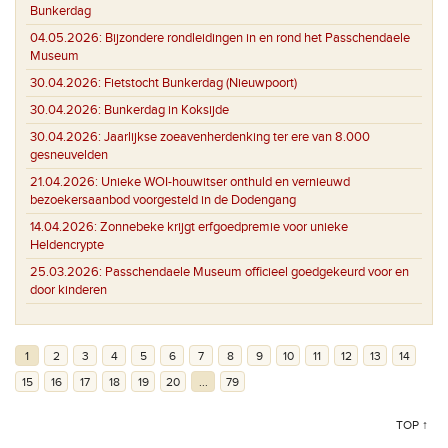
Bunkerdag
04.05.2026:
Bijzondere rondleidingen in en rond het Passchendaele
Museum
30.04.2026:
Fietstocht Bunkerdag (Nieuwpoort)
30.04.2026:
Bunkerdag in Koksijde
30.04.2026:
Jaarlijkse zoeavenherdenking ter ere van 8.000
gesneuvelden
21.04.2026:
Unieke WOI-houwitser onthuld en vernieuwd
bezoekersaanbod voorgesteld in de Dodengang
14.04.2026:
Zonnebeke krijgt erfgoedpremie voor unieke
Heldencrypte
25.03.2026:
Passchendaele Museum officieel goedgekeurd voor en
door kinderen
1
2
3
4
5
6
7
8
9
10
11
12
13
14
15
16
17
18
19
20
...
79
TOP ↑