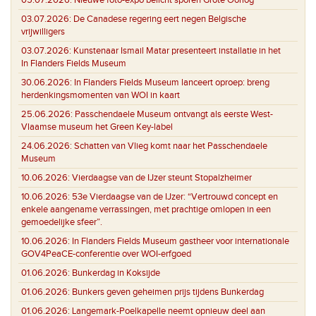
03.07.2026:
De Canadese regering eert negen Belgische
vrijwilligers
03.07.2026:
Kunstenaar Ismail Matar presenteert installatie in het
In Flanders Fields Museum
30.06.2026:
In Flanders Fields Museum lanceert oproep: breng
herdenkingsmomenten van WOI in kaart
25.06.2026:
Passchendaele Museum ontvangt als eerste West-
Vlaamse museum het Green Key-label
24.06.2026:
Schatten van Vlieg komt naar het Passchendaele
Museum
10.06.2026:
Vierdaagse van de IJzer steunt Stopalzheimer
10.06.2026:
53e Vierdaagse van de IJzer: “Vertrouwd concept en
enkele aangename verrassingen, met prachtige omlopen in een
gemoedelijke sfeer”.
10.06.2026:
In Flanders Fields Museum gastheer voor internationale
GOV4PeaCE-conferentie over WOI-erfgoed
01.06.2026:
Bunkerdag in Koksijde
01.06.2026:
Bunkers geven geheimen prijs tijdens Bunkerdag
01.06.2026:
Langemark-Poelkapelle neemt opnieuw deel aan