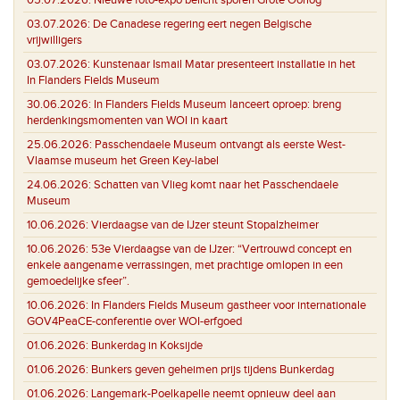
03.07.2026:
De Canadese regering eert negen Belgische
vrijwilligers
03.07.2026:
Kunstenaar Ismail Matar presenteert installatie in het
In Flanders Fields Museum
30.06.2026:
In Flanders Fields Museum lanceert oproep: breng
herdenkingsmomenten van WOI in kaart
25.06.2026:
Passchendaele Museum ontvangt als eerste West-
Vlaamse museum het Green Key-label
24.06.2026:
Schatten van Vlieg komt naar het Passchendaele
Museum
10.06.2026:
Vierdaagse van de IJzer steunt Stopalzheimer
10.06.2026:
53e Vierdaagse van de IJzer: “Vertrouwd concept en
enkele aangename verrassingen, met prachtige omlopen in een
gemoedelijke sfeer”.
10.06.2026:
In Flanders Fields Museum gastheer voor internationale
GOV4PeaCE-conferentie over WOI-erfgoed
01.06.2026:
Bunkerdag in Koksijde
01.06.2026:
Bunkers geven geheimen prijs tijdens Bunkerdag
01.06.2026:
Langemark-Poelkapelle neemt opnieuw deel aan