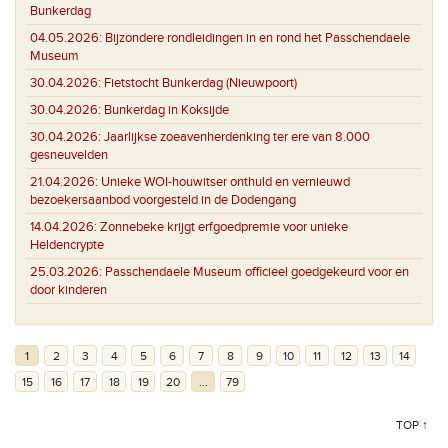
Bunkerdag
04.05.2026:
Bijzondere rondleidingen in en rond het Passchendaele
Museum
30.04.2026:
Fietstocht Bunkerdag (Nieuwpoort)
30.04.2026:
Bunkerdag in Koksijde
30.04.2026:
Jaarlijkse zoeavenherdenking ter ere van 8.000
gesneuvelden
21.04.2026:
Unieke WOI-houwitser onthuld en vernieuwd
bezoekersaanbod voorgesteld in de Dodengang
14.04.2026:
Zonnebeke krijgt erfgoedpremie voor unieke
Heldencrypte
25.03.2026:
Passchendaele Museum officieel goedgekeurd voor en
door kinderen
1
2
3
4
5
6
7
8
9
10
11
12
13
14
15
16
17
18
19
20
...
79
TOP ↑