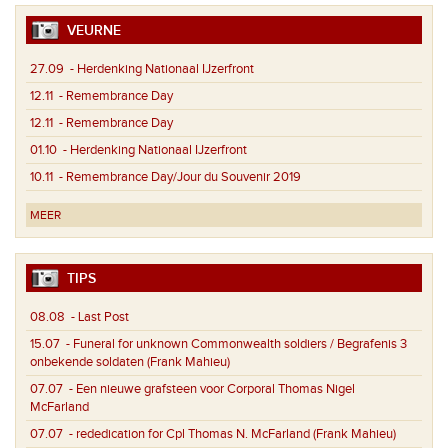
VEURNE
27.09
- Herdenking Nationaal IJzerfront
12.11
- Remembrance Day
12.11
- Remembrance Day
01.10
- Herdenking Nationaal IJzerfront
10.11
- Remembrance Day/Jour du Souvenir 2019
MEER
TIPS
08.08
- Last Post
15.07
- Funeral for unknown Commonwealth soldiers / Begrafenis 3
onbekende soldaten (Frank Mahieu)
07.07
- Een nieuwe grafsteen voor Corporal Thomas Nigel
McFarland
07.07
- rededication for Cpl Thomas N. McFarland (Frank Mahieu)