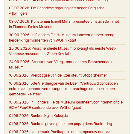
03.07.2026:
De Canadese regering eert negen Belgische
vrijwilligers
03.07.2026:
Kunstenaar Ismail Matar presenteert installatie in het
In Flanders Fields Museum
30.06.2026:
In Flanders Fields Museum lanceert oproep: breng
herdenkingsmomenten van WOI in kaart
25.06.2026:
Passchendaele Museum ontvangt als eerste West-
Vlaamse museum het Green Key-label
24.06.2026:
Schatten van Vlieg komt naar het Passchendaele
Museum
10.06.2026:
Vierdaagse van de IJzer steunt Stopalzheimer
10.06.2026:
53e Vierdaagse van de IJzer: “Vertrouwd concept en
enkele aangename verrassingen, met prachtige omlopen in een
gemoedelijke sfeer”.
10.06.2026:
In Flanders Fields Museum gastheer voor internationale
GOV4PeaCE-conferentie over WOI-erfgoed
01.06.2026:
Bunkerdag in Koksijde
01.06.2026:
Bunkers geven geheimen prijs tijdens Bunkerdag
01.06.2026:
Langemark-Poelkapelle neemt opnieuw deel aan