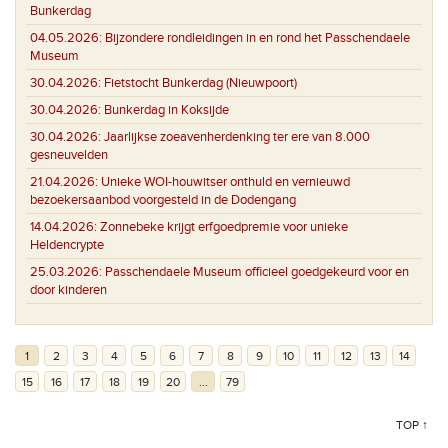
Bunkerdag
04.05.2026:
Bijzondere rondleidingen in en rond het Passchendaele
Museum
30.04.2026:
Fietstocht Bunkerdag (Nieuwpoort)
30.04.2026:
Bunkerdag in Koksijde
30.04.2026:
Jaarlijkse zoeavenherdenking ter ere van 8.000
gesneuvelden
21.04.2026:
Unieke WOI-houwitser onthuld en vernieuwd
bezoekersaanbod voorgesteld in de Dodengang
14.04.2026:
Zonnebeke krijgt erfgoedpremie voor unieke
Heldencrypte
25.03.2026:
Passchendaele Museum officieel goedgekeurd voor en
door kinderen
1
2
3
4
5
6
7
8
9
10
11
12
13
14
15
16
17
18
19
20
...
79
TOP ↑