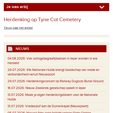
Je was erbij
Herdenking op Tyne Cot Cemetery
Terug naar het artikel
NIEUWS
04.08.2026:
Vier oorlogsbegraafplaatsen in Ieper worden in ere
hersteld
29.07.2026:
91e Nationale Hulde brengt boodschap van vrede en
verbondenheid vanuit Nieuwpoort
29.07.2026:
Herdenkingsconcert op Railway Dugouts Burial Ground
16.07.2026:
Nieuw-Zeelands gezelschap speelt in Ieper
13.07.2026:
Maak je eigen herdenkingsbloem voor de Nationale
Hulde
13.07.2026:
Vredesduif aan de Duinenkapel (Nieuwpoort)
05.07.2026:
Nieuwe foto-expo belicht sporen Grote Oorlog