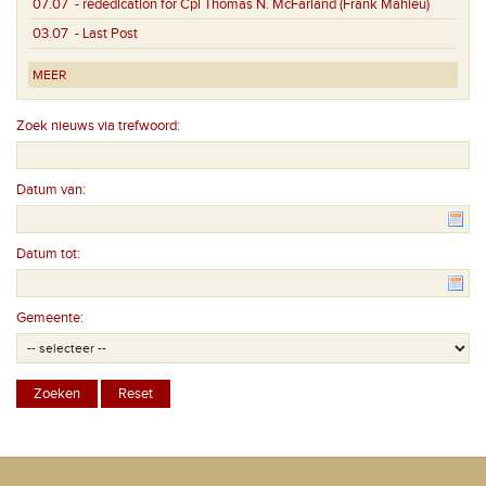
07.07
- rededication for Cpl Thomas N. McFarland (Frank Mahieu)
03.07
- Last Post
MEER
Zoek nieuws via trefwoord:
Datum van:
Datum tot:
Gemeente: