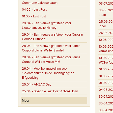
Commonwealth soldaten
03.07.20
04.05
- Last Post
30.06.20
kaart
01.05
- Last Post
25.06.20
29.04
- Een nieuwe grafsteen voor
label
Lieutenant Leslie Harvey
24.06.20
29.04
- Een nieuwe grafsteen voor Captain
Gordon Cuthbert
10.06.20
28.04
- Een nieuwe grafsteen voor Lance
10.06.20
Corporal Lionel Weller Sandell
verrassin
28.04
- Een nieuwe grafsteen voor Lance
10.06.20
Corporal William Voice MM
WOI-erfg
26.04
- Veel belangstelling voor
01.06.20
‘Soldatenhumor in de Dodengang’ op
01.06.20
Erfgoeddag
01.06.20
25.04
- ANZAC Day
04.05.20
25.04
- Speciale Last Post ANZAC Day
30.04.20
Meer
30.04.20
30.04.20