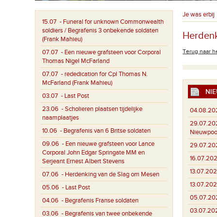
Je was erbij
15.07
- Funeral for unknown Commonwealth
soldiers / Begrafenis 3 onbekende soldaten
Herdenk
(Frank Mahieu)
Terug naar he
07.07
- Een nieuwe grafsteen voor Corporal
Thomas Nigel McFarland
07.07
- rededication for Cpl Thomas N.
McFarland (Frank Mahieu)
NIE
03.07
- Last Post
23.06
- Scholieren plaatsen tijdelijke
04.08.20
naamplaatjes
29.07.20
10.06
- Begrafenis van 6 Britse soldaten
Nieuwpoo
09.06
- Een nieuwe grafsteen voor Lance
29.07.20
Corporal John Edgar Springate MM en
16.07.202
Serjeant Ernest Albert Stevens
13.07.202
07.06
- Herdenking van de Slag om Mesen
13.07.202
05.06
- Last Post
05.07.20
04.06
- Begrafenis Franse soldaten
03.07.20
03.06
- Begrafenis van twee onbekende