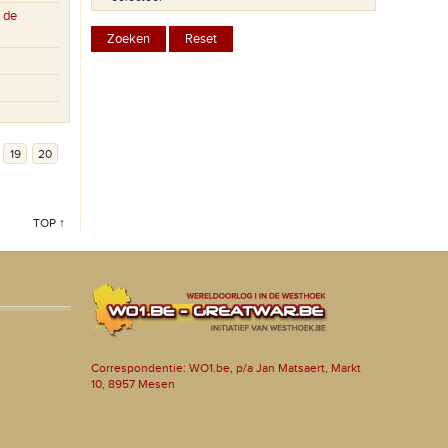
 de
19
20
TOP ↑
Correspondentie: WO1.be, p/a Jan Matsaert, Markt
10, 8957 Mesen