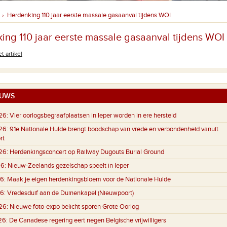
Herdenking 110 jaar eerste massale gasaanval tijdens WOI
›
ing 110 jaar eerste massale gasaanval tijdens WOI
t artikel
UWS
26:
Vier oorlogsbegraafplaatsen in Ieper worden in ere hersteld
26:
91e Nationale Hulde brengt boodschap van vrede en verbondenheid vanuit
rt
26:
Herdenkingsconcert op Railway Dugouts Burial Ground
6:
Nieuw-Zeelands gezelschap speelt in Ieper
6:
Maak je eigen herdenkingsbloem voor de Nationale Hulde
6:
Vredesduif aan de Duinenkapel (Nieuwpoort)
26:
Nieuwe foto-expo belicht sporen Grote Oorlog
26:
De Canadese regering eert negen Belgische vrijwilligers