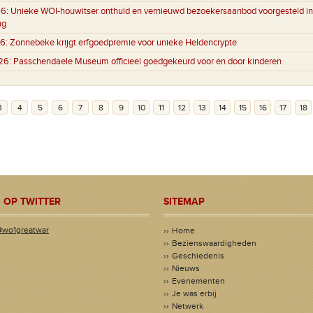
6:
Unieke WOI-houwitser onthuld en vernieuwd bezoekersaanbod voorgesteld in
ng
6:
Zonnebeke krijgt erfgoedpremie voor unieke Heldencrypte
26:
Passchendaele Museum officieel goedgekeurd voor en door kinderen
3
4
5
6
7
8
9
10
11
12
13
14
15
16
17
18
 OP TWITTER
SITEMAP
@wo1greatwar
Home
Bezienswaardigheden
Geschiedenis
Nieuws
Evenementen
Je was erbij
Netwerk