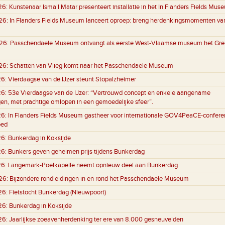
26:
Kunstenaar Ismail Matar presenteert installatie in het In Flanders Fields Mus
26:
In Flanders Fields Museum lanceert oproep: breng herdenkingsmomenten va
26:
Passchendaele Museum ontvangt als eerste West-Vlaamse museum het Gre
26:
Schatten van Vlieg komt naar het Passchendaele Museum
26:
Vierdaagse van de IJzer steunt Stopalzheimer
26:
53e Vierdaagse van de IJzer: “Vertrouwd concept en enkele aangename
gen, met prachtige omlopen in een gemoedelijke sfeer”.
26:
In Flanders Fields Museum gastheer voor internationale GOV4PeaCE-conferen
oed
26:
Bunkerdag in Koksijde
26:
Bunkers geven geheimen prijs tijdens Bunkerdag
26:
Langemark-Poelkapelle neemt opnieuw deel aan Bunkerdag
26:
Bijzondere rondleidingen in en rond het Passchendaele Museum
26:
Fietstocht Bunkerdag (Nieuwpoort)
26:
Bunkerdag in Koksijde
26:
Jaarlijkse zoeavenherdenking ter ere van 8.000 gesneuvelden