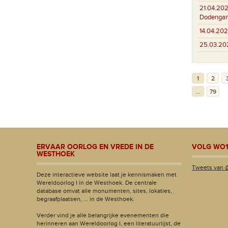
21.04.202
Dodenga
14.04.202
25.03.20
1
2
...
79
ERVAAR OORLOG EN VREDE IN DE
VOLG WO1
WESTHOEK
Tweets van 
Deze interactieve website laat je kennismaken met
Wereldoorlog I in de Westhoek. De centrale
database omvat alle monumenten, sites, lokaties,
begraafplaatsen, ... in de Westhoek.
Verder vind je alle belangrijke evenementen die
herinneren aan Wereldoorlog I, een literatuurlijst, de