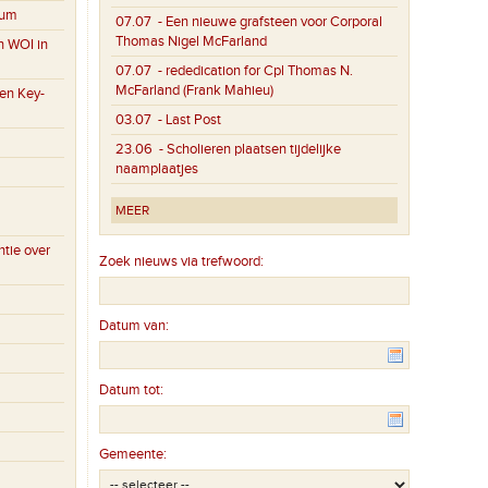
eum
07.07
- Een nieuwe grafsteen voor Corporal
Thomas Nigel McFarland
n WOI in
07.07
- rededication for Cpl Thomas N.
McFarland (Frank Mahieu)
en Key-
03.07
- Last Post
23.06
- Scholieren plaatsen tijdelijke
naamplaatjes
MEER
tie over
Zoek nieuws via trefwoord:
Datum van:
Datum tot:
Gemeente: